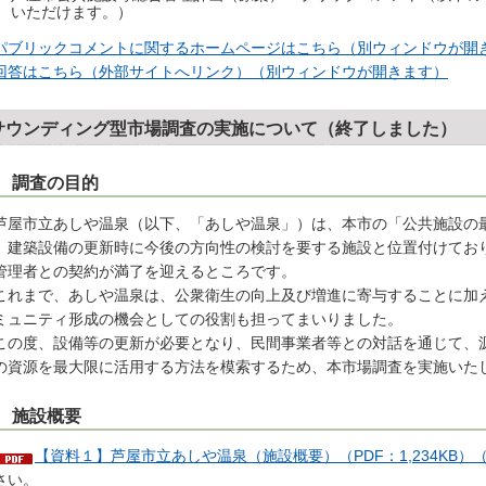
いただけます。）
パブリックコメントに関するホームページはこちら（別ウィンドウが開
回答はこちら（外部サイトへリンク）（別ウィンドウが開きます）
サウンディング型市場調査の実施について（終了しました）
 調査の目的
屋市立あしや温泉（以下、「あしや温泉」）は、本市の「公共施設の
、建築設備の更新時に今後の方向性の検討を要する施設と位置付けてお
管理者との契約が満了を迎えるところです。
れまで、あしや温泉は、公衆衛生の向上及び増進に寄与することに加
ミュニティ形成の機会としての役割も担ってまいりました。
の度、設備等の更新が必要となり、民間事業者等との対話を通じて、
の資源を最大限に活用する方法を模索するため、本市場調査を実施いた
 施設概要
【資料１】芦屋市立あしや温泉（施設概要）（PDF：1,234KB
さい。