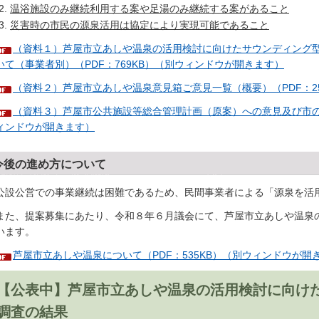
温浴施設のみ継続利用する案や足湯のみ継続する案があること
災害時の市民の源泉活用は協定により実現可能であること
（資料１）芦屋市立あしや温泉の活用検討に向けたサウンディング
いて（事業者別）（PDF：769KB）（別ウィンドウが開きます）
（資料２）芦屋市立あしや温泉意見箱ご意見一覧（概要）（PDF：2
（資料３）芦屋市公共施設等総合管理計画（原案）への意見及び市の考
ィンドウが開きます）
今後の進め方について
設公営での事業継続は困難であるため、民間事業者による「源泉を活
た、提案募集にあたり、令和８年６月議会にて、芦屋市立あしや温泉
います。
芦屋市立あしや温泉について（PDF：535KB）（別ウィンドウが開
【公表中】芦屋市立あしや温泉の活用検討に向け
調査の結果