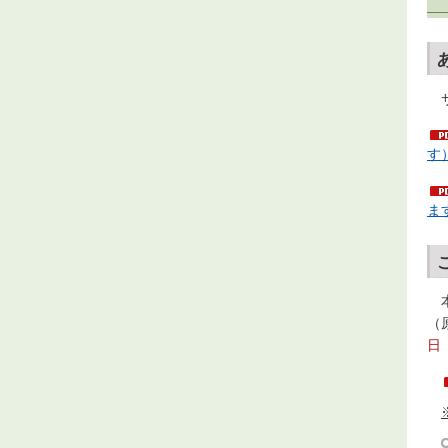
サ
す
ま
本
（
日