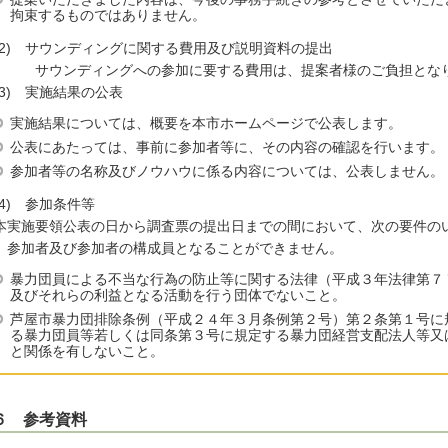
拘束するものではありません。
2) サウンディングに関する費用及び説明資料の提出
ウンディングへの参加に要する費用は、提案者様のご負担となり
3) 実施結果の公表
実施結果については、概要を本市ホームページで公表します。
公表にあたっては、事前に参加者等に、その内容の確認を行います。
参加者等の名称及びノウハウに係る内容については、公表しません。
4) 参加条件等
実施要領公表の日から調査票の提出日までの間において、次の要件の
、参加者及び参加者の構成員となることができません。
暴力団員による不当な行為の防止等に関する法律（平成３年法律第７
及びそれらの利益となる活動を行う団体でないこと。
芦屋市暴力団排除条例（平成２４年３月条例第２号）第２条第１号に
る暴力団員等若しくは同条第３号に規定する暴力団経営支配法人等又
と関係を有しないこと。
６ 参考資料