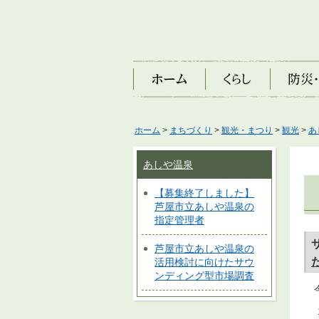
ホーム
くらし
防災・安
ホーム
>
まちづくり
>
観光・まつり
>
観光
>
あ
あしや温泉
【募集終了しました】
芦屋市立あしや温泉の
指定管理者
芦屋市立あしや温泉の
活用検討に向けたサウ
ンディング型市場調査
今