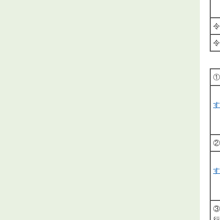
～
令
令
①
す
②
す
③
行