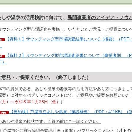
あしや温泉の活用検討に向けて、
民間事業者のアイデア・ノウ
ウンディング型市場調査を実施し、いただいたご意見・ご提案につい
【資料１】サウンディング型市場調査結果について（概要）（PDF：
）
【資料２】サウンディング型市場調査結果について（事業者別）（PD
す）
ご意見・ご提案ください。（終了しました）
市の資源である、あしや温泉の源泉等の活用方法やあり方につきまし
原案）に対するパブリックコメントにて、ご意見やご提案をお願いいた
（月）～令和８年１月23日（金）
）
【要約版】芦屋市立あしや温泉（施設概要）（PDF：411KB）
※あしや温泉の現状です。回答の前にご一読ください。
芦屋市公共施設等総合管理計画（原案）パブリックコメント（以下のリ