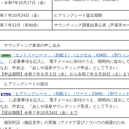
令和7年10月17日（金）
和７年10月24日（金）
ヒアリングシート提出期限
和７年12月（初旬頃）
サウンディング調査結果公表（芦屋市ホ
 サウンディング参加の申し込み
「エントリーシート」（別紙１）（エクセル：43KB）（別ウィ
）
、に必要事項を記入し、電子メールに添付のうえ、期間内に提出し
なお、件名は、『あしや温泉サウンディング申込』として下さい。
【申込期間】令和７年９月３日（水） から令和７年９月30日（火）ま
 ヒアリングシートの提出
「ヒアリングシート」（別紙２）（ワード：23KB）（別ウィン
）
、に必要事項を記入し、電子メールに添付のうえ、期間内に提出し
なお、件名は、『あしや温泉サウンディング意見』として下さい。
【提出期限】令和７年10月24日（金）まで
 個別対話（施設見学）の実施（アイデア及びノウハウの保護のため、
います。）