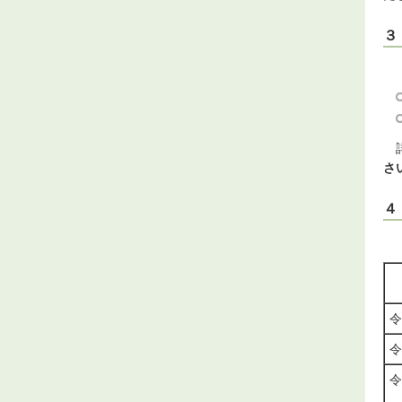
３
施
詳
さ
４
令
令
令