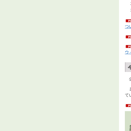
つ
ウ
公
ま
て