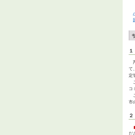
１
芦
て
定
こ
コ
こ
市
２
だ