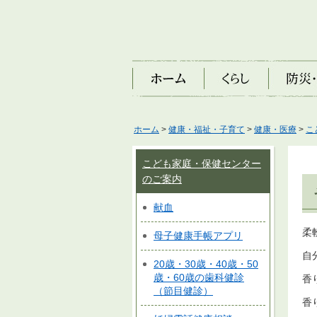
ホーム
くらし
防災・安
ホーム
>
健康・福祉・子育て
>
健康・医療
>
こ
こども家庭・保健センター
のご案内
献血
柔
母子健康手帳アプリ
自
20歳・30歳・40歳・50
歳・60歳の歯科健診
香
（節目健診）
香