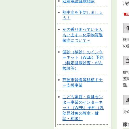
妊婦電話健康相談
消
熱中症を予防しましょ
う！
その香り困っている人
もいます～化学物質過
微
敏症について～
の
健診（検診）のインタ
ーネット（WEB）予約
（特定健康診査・がん
検診等）
症
整
芦屋市骨髄等移植ドナ
難
ー支援事業
こども家庭・保健セン
ター事業のインターネ
ット（WEB）予約（乳
身
幼児対象の教室・健
診・相談）
家