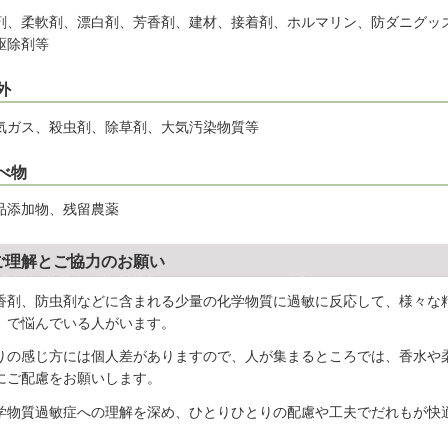
剤、柔軟剤、漂白剤、芳香剤、建材、接着剤、ホルマリン、防ダニグッ
駆除剤等
外
気ガス、殺虫剤、除草剤、大気汚染物質等
べ物
品添加物、残留農薬
ご理解とご協力のお願い
香剤、防虫剤などに含まれる少量の化学物質に過敏に反応して、様々な
」で悩んでいる人がいます。
りの感じ方には個人差がありますので、人が集まるところでは、香水や
にご配慮をお願いします。
学物質過敏症への理解を深め、ひとりひとりの配慮や工夫でだれもが快
。