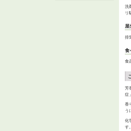
洗
リ
屋
排
食
食
芳
症
香
う
化
す