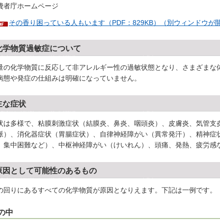
費者庁ホームページ
その香り困っている人もいます（PDF：829KB）（別ウィンドウが
化学物質過敏症について
量の化学物質に反応して非アレルギー性の過敏状態となり、さまざまな
病態や発症の仕組みは明確になっていません。
主な症状
状は多様で、粘膜刺激症状（結膜炎、鼻炎、咽頭炎）、皮膚炎、気管支
脈）、消化器症状（胃腸症状）、自律神経障がい（異常発汗）、精神症
、集中困難など）、中枢神経障がい（けいれん）、頭痛、発熱、疲労感
原因として可能性のあるもの
の回りにあるすべての化学物質が原因となりえます。下記は一例です。
の中