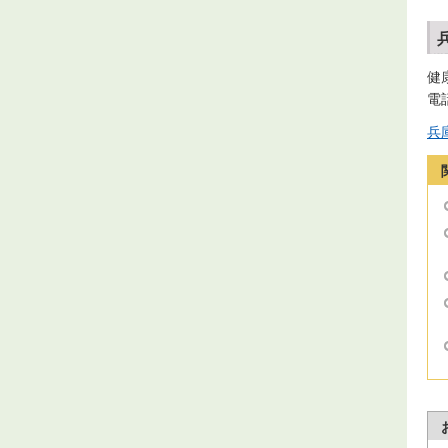
健
電話
兵