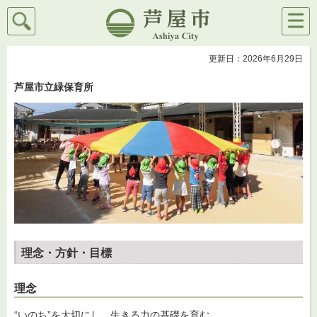
検索
メニ
芦屋市
ュー
更新日：2026年6月29日
芦屋市立緑保育所
理念・方針・目標
理念
“いのち”を大切にし、生きる力の基礎を育む