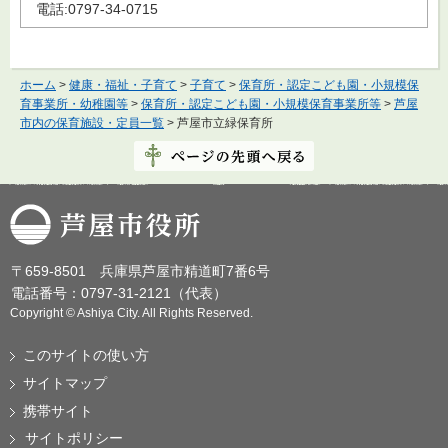
電話:0797-34-0715
ホーム
>
健康・福祉・子育て
>
子育て
>
保育所・認定こども園・小規模保
育事業所・幼稚園等
>
保育所・認定こども園・小規模保育事業所等
>
芦屋
市内の保育施設・定員一覧
> 芦屋市立緑保育所
芦屋市役所
〒659-8501 兵庫県芦屋市精道町7番6号
電話番号：0797-31-2121（代表）
Copyright © Ashiya City. All Rights Reserved.
このサイトの使い方
サイトマップ
携帯サイト
サイトポリシー