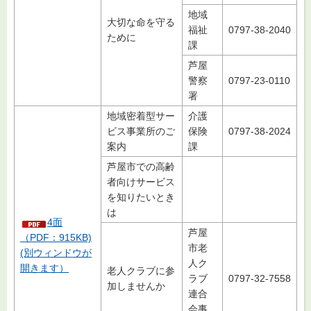
地域
大切な命を守る
福祉
0797-38-2040
ために
課
芦屋
警察
0797-23-0110
署
地域密着型サー
介護
ビス事業所のご
保険
0797-38-2024
案内
課
芦屋市での高齢
者向けサービス
を知りたいとき
は
4面
芦屋
（PDF：915KB)
市老
(別ウィンドウが
人ク
開きます）
老人クラブに参
ラブ
0797-32-7558
加しませんか
連合
会事