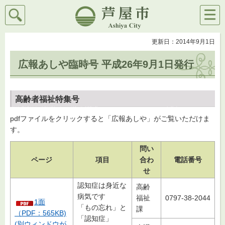
検索
メニ
芦屋市
ュー
更新日：2014年9月1日
広報あしや臨時号 平成26年9月1日発行
高齢者福祉特集号
pdfファイルをクリックすると「広報あしや」がご覧いただけま
す。
問い
ページ
項目
合わ
電話番号
せ
認知症は身近な
高齢
病気です
福祉
0797-38-2044
1面
「もの忘れ」と
課
（PDF：565KB)
「認知症」
(別ウィンドウが