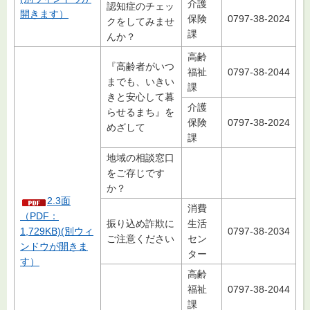
介護
認知症のチェッ
開きます）
保険
0797-38-2024
クをしてみませ
課
んか？
高齢
『高齢者がいつ
福祉
0797-38-2044
までも、いきい
課
きと安心して暮
介護
らせるまち』を
保険
0797-38-2024
めざして
課
地域の相談窓口
をご存じです
か？
2.3面
消費
（PDF：
振り込め詐欺に
生活
1,729KB)(別ウィ
0797-38-2034
ご注意ください
セン
ンドウが開きま
ター
す）
高齢
福祉
0797-38-2044
課