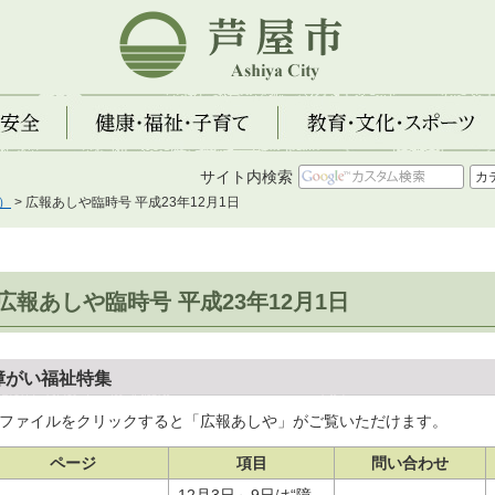
芦屋市
全
健康・福祉・子育て
教育・文化・スポーツ
サイト内検索
）
> 広報あしや臨時号 平成23年12月1日
広報あしや臨時号 平成23年12月1日
障がい福祉特集
dfファイルをクリックすると「広報あしや」がご覧いただけます。
ページ
項目
問い合わせ
12月3日～9日は“障