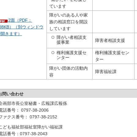
ています
障がいのある人や家
2面（PDF：
族の相談窓口を開設
08KB）（別ウィンドウ
しています
が開きます）
障がい者相談支
障害者相談支援
援事業
権利擁護支援セン
権利擁護支援セ
ンター
ター
障がい団体の活動内
障害福祉課
容
お問い合わせ
企画部市長公室秘書・広報課広報係
電話番号： 0797-38-2006
ファクス番号： 0797-38-2152
こども福祉部福祉室障がい福祉課
電話番号：0797-38-2043