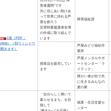
害者週間”です
共に信じあい助けあ
って世界に誇れる芦
障害福祉課
屋を創ろう
災害時要援護者名簿
の作成に取り組んで
1面（PDF：
います
59KB）（別ウィンドウ
芦屋みどり福祉作
が開きます）
業所
芦屋メンタルサポ
授産品を販売してい
ートセンター「ラ
ます
イラック」
障がい者が街で共
に生きるみんなの
麦の家
「自分らしく輝いて
暮らせるまち」を目
就業・生活支援セ
指して
ンター
“働きたい”を応援し