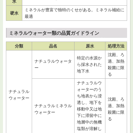
水
ミネラルが豊富で独特のくせがある。ミネラル補給に
硬水
最適
ミネラルウォーター類の品質ガイドライン
分類
品名
原水
処理方法
沈殿、ろ
特定の水源か
ナチュラルウォータ
過、加熱
ら採水された
ー
殺菌に限
地下水
る
ナチュラルウ
ォーターのう
ナチュラル
ち地表から浸
ウォーター
沈殿、ろ
透し、地下を
ナチュラルミネラル
過、加熱
移動中又は地
ウォーター
殺菌に限
下に滞留中に
る
地層中の無機
塩類が溶解し