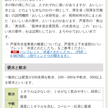
水の味の感じ方には、人それぞれに違いがありますが、おいしい
水とは、どのような水なのかの一例として、厚生省（現厚生労働
省）の諮問機関「おいしい水研究会」が、昭和60年4月にまとめ
た「おいしい水の要件」というものがあります。芦屋市の「奥山
系」「奥池系」「阪神水道企業団系」の水道水は、この「おいし
い水の要件」をほぼ満たしており、まろやかでおいしい水で
す。
芦屋市水道事業の概要については、芦屋市上下水道部のパン
フレット「水道とわたしたち」をご参考ください。
パンフレット「水道とわたしたち」（PDF：
4,987KB）（別ウィンドウが開きます）
硬水と軟水
一般的には硬度が100未満を軟水、100～300を中軟水、300以上
を硬水といいます。
ミネラルは少ないが、くせがなく飲みやすい。緑茶に
軟水
最適
中軟
適度にミネラルを含む。コーヒー・紅茶に最適