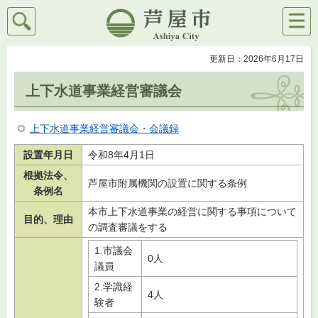
検索
メニ
芦屋市
ュー
更新日：2026年6月17日
上下水道事業経営審議会
上下水道事業経営審議会・会議録
設置年月日
令和8年4月1日
根拠法令、
芦屋市附属機関の設置に関する条例
条例名
本市上下水道事業の経営に関する事項について
目的、理由
の調査審議をする
1.市議会
0人
議員
2.学識経
4人
験者