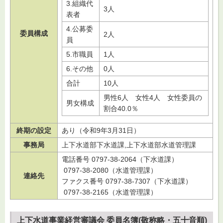
3.組織代
3人
表者
4.公募委
委員構成
2人
員
5.市職員
1人
6.その他
0人
合計
10人
男性6人 女性4人 女性委員の
男女構成
割合40.0％
終期の設定
あり（令和9年3月31日）
事務局
上下水道部下水道課,上下水道部水道管理課
電話番号 0797-38-2064（下水道課）
0797-38-2080（水道管理課）
連絡先
ファクス番号 0797-38-7307（下水道課）
0797-38-2165（水道管理課）
上下水道事業経営審議会 委員名簿(敬称略・五十音順)