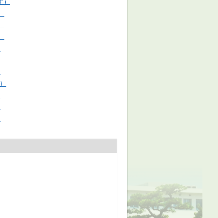
す）
）
）
）
）
）
）
す）
）
）
）