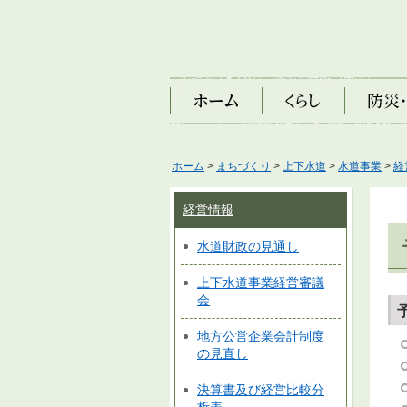
ホーム
くらし
防災・安
ホーム
>
まちづくり
>
上下水道
>
水道事業
>
経
経営情報
水道財政の見通し
上下水道事業経営審議
会
地方公営企業会計制度
の見直し
決算書及び経営比較分