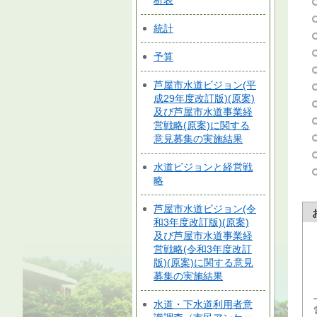
析表
統計
予算
芦屋市水道ビジョン(平
成29年度改訂版)(原案)
及び芦屋市水道事業経
営戦略(原案)に関する
意見募集の実施結果
水道ビジョンと経営戦
略
芦屋市水道ビジョン(令
和3年度改訂版)(原案)
及び芦屋市水道事業経
営戦略(令和3年度改訂
版)(原案)に関する意見
募集の実施結果
水道・下水道利用者意