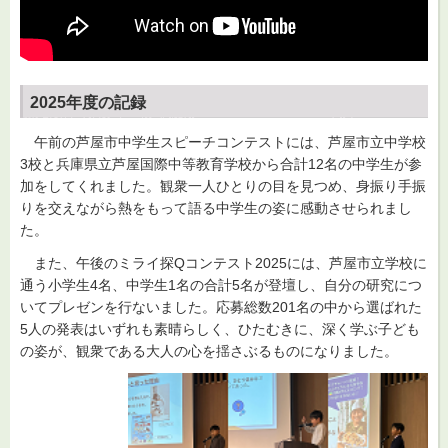
2025年度の記録
午前の芦屋市中学生スピーチコンテストには、芦屋市立中学校
3校と兵庫県立芦屋国際中等教育学校から合計12名の中学生が参
加をしてくれました。観衆一人ひとりの目を見つめ、身振り手振
りを交えながら熱をもって語る中学生の姿に感動させられまし
た。
また、午後のミライ探Qコンテスト2025には、芦屋市立学校に
通う小学生4名、中学生1名の合計5名が登壇し、自分の研究につ
いてプレゼンを行ないました。応募総数201名の中から選ばれた
5人の発表はいずれも素晴らしく、ひたむきに、深く学ぶ子ども
の姿が、観衆である大人の心を揺さぶるものになりました。