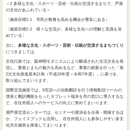
＜2 多様な文化・スポーツ・芸術・伝統が交流するまちで、芦屋
の文化があふれている＞
〔施策目標2-1 市民が教養を高める機会が豊富にある〕
〔施策目標2-2 様々な交流が、多様な文化への理解と見識を深
めている〕
次に、
多様な文化・スポーツ・芸術・伝統が交流するまちづくり
につきましては、
文化行政では、阪神間モダニズムにより醸成された生活文化を発
信し、愛着とまちの魅力を高めるなど、事業の刷新を行った「第
2次文化推進基本計画（平成29年度～令和7年度）」に基づき、
取り組んでまいります。
国際交流施策では、9言語への自動翻訳を行う情報配信ツールの
啓発と翻訳機能をもったタブレット端末を市の窓口に導入するな
ど、在住外国人へのサービスの向上に努めてまいります。
潮芦屋交流センターでは、セミナーや講演会を企画・開催するほ
か、フェイスブックも活用し、在住外国人にも参加しやすい多文
化共生施策を推進してまいります。