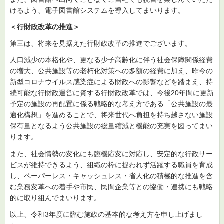
けるよう、電子図書館システムを導入してまいります。
＜行財政改革の推進＞
第三は、将来を見据えた行財政改革の推進でございます。
人口減少の本格化や、更なる少子高齢化に伴う社会保障関係経費
の増大、公共施設等の老朽化対策への多額の経費に加え、昨今の
新型コロナウイルス感染症による財政への影響などを踏まえ、持
続可能な行財政運営に資する行財政改革では、今後20年間に更新
予定の施設の再配置に係る戦略的な考え方である「公共施設の最
適化構想」を進めることで、将来世代へ負担を持ち越さない施設
保有量となるよう公共施設の総量縮減と機能の充実を図ってまい
ります。
また、社会情勢の変化にも臨機応変に対応し、安定的な行政サー
ビスが維持できるよう、組織の枠に捉われず活躍する職員を育成
し、ペーパーレス・キャッシュレス・省人化の積極的な推進を含
む業務変革への着手や市民、民間企業等との協働・連携にも戦略
的に取り組んでまいります。
以上、令和3年度に臨む施政の基本的な考え方を申し上げまし