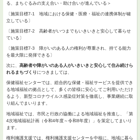
る、まちぐるみの支え合い・助け合いが進んでいる＞
〔施策目標7-1 地域における保健・医療・福祉の連携体制が確
立している〕
〔施策目標7-2 高齢者がいつまでもいきいきと安心して暮らせ
ている〕
〔施策目標7-3 障がいのある人の権利が尊重され、持てる能力
を最大限に発揮できる〕
次に、
高齢者や障がいのある人がいきいきと安心して住み続けら
れるまちづくり
につきましては、
保健福祉センターでは、総合的な保健・福祉サービスを提供でき
る地域福祉の拠点として、多くの皆様に安心してご利用いただけ
るよう、新型コロナウイルス感染症対策を徹底し、事業継続に取
り組んでまいります。
地域福祉では、市民と行政の協働による地域福祉を推進し、「第
4次地域福祉計画（令和4年度～令和8年度）」を策定してまいり
ます。
権利擁護支援では、権利擁護支援センターを中核に、地域に暮ら