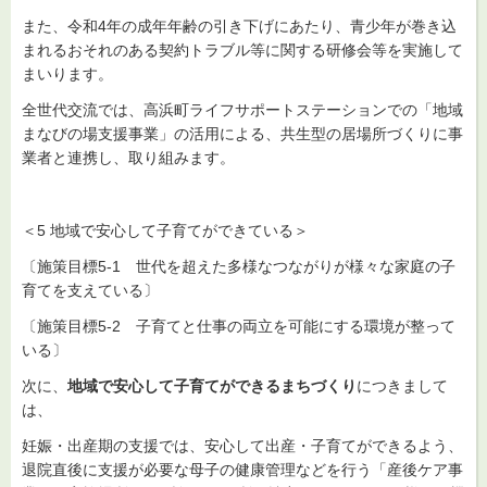
また、令和4年の成年年齢の引き下げにあたり、青少年が巻き込
まれるおそれのある契約トラブル等に関する研修会等を実施して
まいります。
全世代交流では、高浜町ライフサポートステーションでの「地域
まなびの場支援事業」の活用による、共生型の居場所づくりに事
業者と連携し、取り組みます。
＜5 地域で安心して子育てができている＞
〔施策目標5-1 世代を超えた多様なつながりが様々な家庭の子
育てを支えている〕
〔施策目標5-2 子育てと仕事の両立を可能にする環境が整って
いる〕
次に、
地域で安心して子育てができるまちづくり
につきまして
は、
妊娠・出産期の支援では、安心して出産・子育てができるよう、
退院直後に支援が必要な母子の健康管理などを行う「産後ケア事