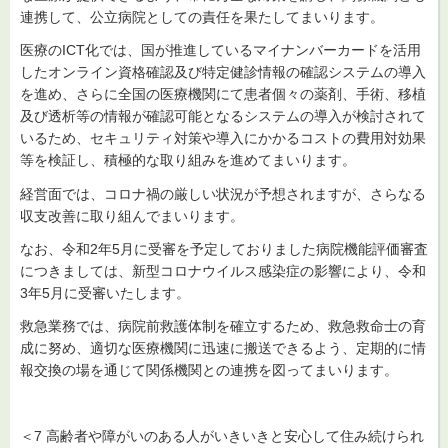
連携して、公立病院としての責任を果たしてまいります。
医療のICT化では、国が推進しているマイナンバーカードを活用
したオンライン資格確認及び特定健診情報の確認システムの導入
を進め、さらに全国の医療機関にて患者個々の薬剤、手術、移植
及び透析等の情報が確認可能となるシステムの導入が検討されて
いるため、セキュリティ対策や導入にかかるコストの費用対効果
等を検証し、積極的な取り組みを進めてまいります。
経営面では、コロナ禍の厳しい状況が予想されますが、さらなる
収支改善に取り組んでまいります。
なお、令和2年5月に受審を予定しておりました病院機能評価審査
につきましては、新型コロナウイルス感染症の影響により、令和
3年5月に受審いたします。
救急業務では、病院前救護体制を確立するため、救急救命士の育
成に努め、適切な医療機関に迅速に搬送できるよう、定期的に情
報交換の場を通じて関係機関との連携を図ってまいります。
＜7 高齢者や障がいのある人がいきいきと安心して住み続けられ