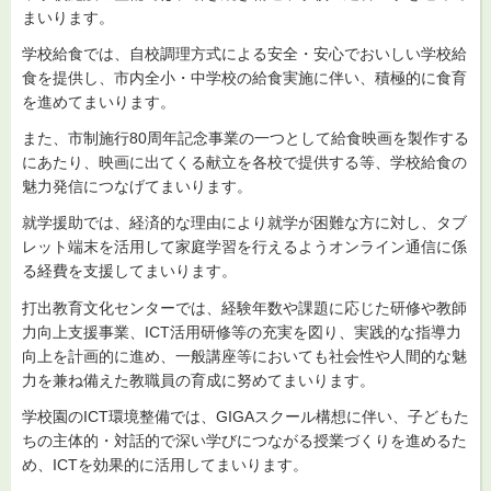
まいります。
学校給食では、自校調理方式による安全・安心でおいしい学校給
食を提供し、市内全小・中学校の給食実施に伴い、積極的に食育
を進めてまいります。
また、市制施行80周年記念事業の一つとして給食映画を製作する
にあたり、映画に出てくる献立を各校で提供する等、学校給食の
魅力発信につなげてまいります。
就学援助では、経済的な理由により就学が困難な方に対し、タブ
レット端末を活用して家庭学習を行えるようオンライン通信に係
る経費を支援してまいります。
打出教育文化センターでは、経験年数や課題に応じた研修や教師
力向上支援事業、ICT活用研修等の充実を図り、実践的な指導力
向上を計画的に進め、一般講座等においても社会性や人間的な魅
力を兼ね備えた教職員の育成に努めてまいります。
学校園のICT環境整備では、GIGAスクール構想に伴い、子どもた
ちの主体的・対話的で深い学びにつながる授業づくりを進めるた
め、ICTを効果的に活用してまいります。