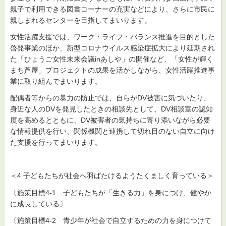
親子で利用できる図書コーナーの充実などにより、さらに市民に
親しまれるセンターを目指してまいります。
女性活躍支援では、ワーク・ライフ・バランス推進を目的とした
啓発事業のほか、新型コロナウイルス感染症拡大により延期され
た「ひょうご女性未来会議inあしや」の開催など、「女性が輝く
まち芦屋」プロジェクトの成果を活かしながら、女性活躍推進事
業に取り組んでまいります。
配偶者等からの暴力の防止では、自らがDV被害に気づいたり、
身近な人のDVを発見したときの相談先として、DV相談室の認知
度を高めるとともに、DV被害者の気持ちに寄り添いながら必要
な情報提供を行い、関係機関と連携して切れ目のない自立に向け
た支援を行ってまいります。
＜4 子どもたちが社会へ羽ばたけるようたくましく育っている＞
〔施策目標4-1 子どもたちが「生きる力」を身につけ、健やか
に成長している〕
〔施策目標4-2 青少年が社会で自立するための力を身につけて