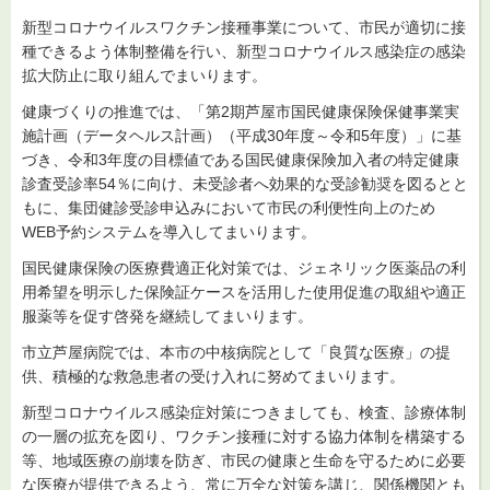
新型コロナウイルスワクチン接種事業について、市民が適切に接
種できるよう体制整備を行い、新型コロナウイルス感染症の感染
拡大防止に取り組んでまいります。
健康づくりの推進では、「第2期芦屋市国民健康保険保健事業実
施計画（データヘルス計画）（平成30年度～令和5年度）」に基
づき、令和3年度の目標値である国民健康保険加入者の特定健康
診査受診率54％に向け、未受診者へ効果的な受診勧奨を図るとと
もに、集団健診受診申込みにおいて市民の利便性向上のため
WEB予約システムを導入してまいります。
国民健康保険の医療費適正化対策では、ジェネリック医薬品の利
用希望を明示した保険証ケースを活用した使用促進の取組や適正
服薬等を促す啓発を継続してまいります。
市立芦屋病院では、本市の中核病院として「良質な医療」の提
供、積極的な救急患者の受け入れに努めてまいります。
新型コロナウイルス感染症対策につきましても、検査、診療体制
の一層の拡充を図り、ワクチン接種に対する協力体制を構築する
等、地域医療の崩壊を防ぎ、市民の健康と生命を守るために必要
な医療が提供できるよう、常に万全な対策を講じ、関係機関とも