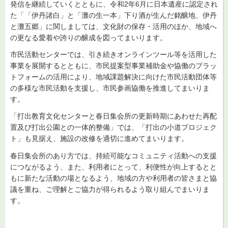
発信を継続していくとともに、令和2年6月に日本遺産に認定され
た「「伊丹諸白」と「灘の生一本」下り酒が生んだ銘醸地、伊丹
と灘五郷」に関しましては、文化財の保存・活用のほか、地域へ
の更なる愛着や誇りの醸成を図ってまいります。
市民活動センターでは、引き続きオンラインツール等を活用した
事業を展開するとともに、市民提案型事業補助金や協働のプラッ
トフォームの活用により、地域課題解決に向けた市民活動団体等
の多様な市民活動を支援し、市民参画協働を推進してまいりま
す。
「打出教育文化センターと春日集会所の更新時期にあわせた再配
置及び打出公園との一体的整備」では、「打出の小道プロジェク
ト」も見据え、施設の改修を適切に進めてまいります。
春日集会所のあり方では、持続可能なコミュニティ活動への支援
につながるよう、また、利用者にとって、利便性が向上するとと
もに新たな活動の場となるよう、地域の方や利用者の皆さまと協
議を重ね、ご理解とご協力が得られるよう取り組んでまいりま
す。