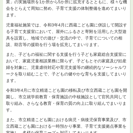
業」の実施場所を1か所から5か所に拡充するとともに、様々な機
会をとらえて周知に努め、子育て支援の体制整備を進めてまいり
ます。
児童福祉施策では、令和3年4月に西蔵こども園に併設して開設す
る子育て支援室において、屋外にふるさと寄附を活用した大型遊
具を設置し、地域での遊び・交流の中で、子育てについての相
談、助言等の援助を行う場を拡充してまいります。
また、子どもの福祉に関する支援を行う子ども家庭総合支援室に
おいて、家庭児童相談業務に限らず、子どもとその家庭及び妊産
婦を対象に、児童虐待対応や育児支援等の継続的なソーシャルワ
ークを取り組むことで、子どもの健やかな育ちを支援してまいり
ます。
令和3年4月に市立精道こども園の移転及び市立西蔵こども園を開
園し、市立就学前教育・保育施設の中核施設として官民共同して
取り組み、さらなる教育・保育の質の向上に取り組んでまいりま
す。
また、市立精道こども園における病児・病後児保育事業及び、市
立西蔵こども園における一時預かり事業、子育て支援拠点事業を
実施し、多様な保育ニーズへ対応してまいります。