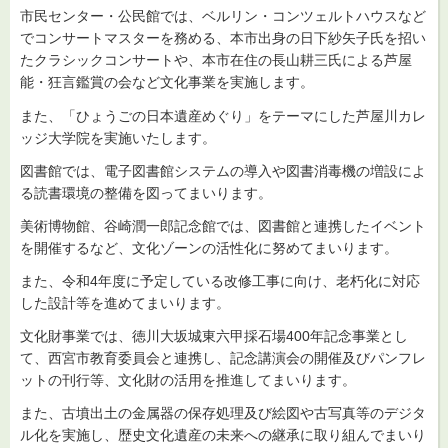
市民センター・公民館では、ベルリン・コンツェルトハウスなど
でコンサートマスターを務める、本市出身の日下紗矢子氏を招い
たクラシックコンサートや、本市在住の長山耕三氏による芦屋
能・狂言鑑賞の会など文化事業を実施します。
また、「ひょうごの日本遺産めぐり」をテーマにした芦屋川カレ
ッジ大学院を実施いたします。
図書館では、電子図書館システムの導入や図書消毒機の増設によ
る読書環境の整備を図ってまいります。
美術博物館、谷崎潤一郎記念館では、図書館と連携したイベント
を開催するなど、文化ゾーンの活性化に努めてまいります。
また、令和4年度に予定している改修工事に向け、老朽化に対応
した設計等を進めてまいります。
文化財事業では、徳川大坂城東六甲採石場400年記念事業とし
て、西宮市教育委員会と連携し、記念講演会の開催及びパンフレ
ットの刊行等、文化財の活用を推進してまいります。
また、古墳出土の金属器の保存処理及び絵図や古写真等のデジタ
ル化を実施し、歴史文化遺産の未来への継承に取り組んでまいり