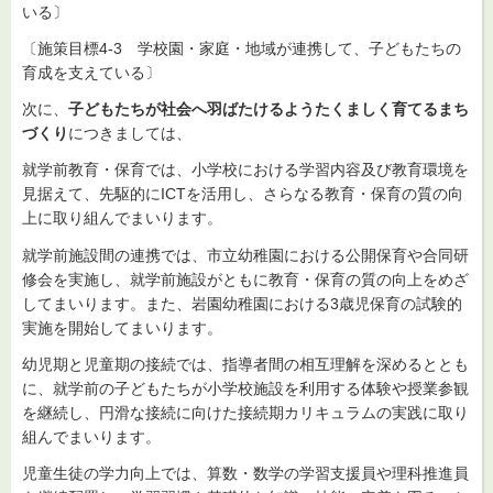
いる〕
〔施策目標4-3 学校園・家庭・地域が連携して、子どもたちの
育成を支えている〕
次に、
子どもたちが社会へ羽ばたけるようたくましく育てるまち
づくり
につきましては、
就学前教育・保育では、小学校における学習内容及び教育環境を
見据えて、先駆的にICTを活用し、さらなる教育・保育の質の向
上に取り組んでまいります。
就学前施設間の連携では、市立幼稚園における公開保育や合同研
修会を実施し、就学前施設がともに教育・保育の質の向上をめざ
してまいります。また、岩園幼稚園における3歳児保育の試験的
実施を開始してまいります。
幼児期と児童期の接続では、指導者間の相互理解を深めるととも
に、就学前の子どもたちが小学校施設を利用する体験や授業参観
を継続し、円滑な接続に向けた接続期カリキュラムの実践に取り
組んでまいります。
児童生徒の学力向上では、算数・数学の学習支援員や理科推進員