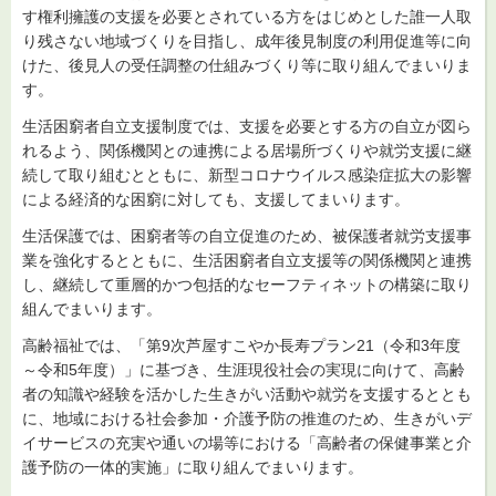
す権利擁護の支援を必要とされている方をはじめとした誰一人取
り残さない地域づくりを目指し、成年後見制度の利用促進等に向
けた、後見人の受任調整の仕組みづくり等に取り組んでまいりま
す。
生活困窮者自立支援制度では、支援を必要とする方の自立が図ら
れるよう、関係機関との連携による居場所づくりや就労支援に継
続して取り組むとともに、新型コロナウイルス感染症拡大の影響
による経済的な困窮に対しても、支援してまいります。
生活保護では、困窮者等の自立促進のため、被保護者就労支援事
業を強化するとともに、生活困窮者自立支援等の関係機関と連携
し、継続して重層的かつ包括的なセーフティネットの構築に取り
組んでまいります。
高齢福祉では、「第9次芦屋すこやか長寿プラン21（令和3年度
～令和5年度）」に基づき、生涯現役社会の実現に向けて、高齢
者の知識や経験を活かした生きがい活動や就労を支援するととも
に、地域における社会参加・介護予防の推進のため、生きがいデ
イサービスの充実や通いの場等における「高齢者の保健事業と介
護予防の一体的実施」に取り組んでまいります。