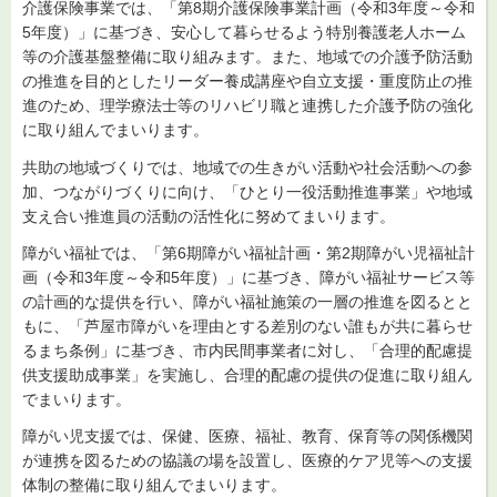
介護保険事業では、「第8期介護保険事業計画（令和3年度～令和
5年度）」に基づき、安心して暮らせるよう特別養護老人ホーム
等の介護基盤整備に取り組みます。また、地域での介護予防活動
の推進を目的としたリーダー養成講座や自立支援・重度防止の推
進のため、理学療法士等のリハビリ職と連携した介護予防の強化
に取り組んでまいります。
共助の地域づくりでは、地域での生きがい活動や社会活動への参
加、つながりづくりに向け、「ひとり一役活動推進事業」や地域
支え合い推進員の活動の活性化に努めてまいります。
障がい福祉では、「第6期障がい福祉計画・第2期障がい児福祉計
画（令和3年度～令和5年度）」に基づき、障がい福祉サービス等
の計画的な提供を行い、障がい福祉施策の一層の推進を図るとと
もに、「芦屋市障がいを理由とする差別のない誰もが共に暮らせ
るまち条例」に基づき、市内民間事業者に対し、「合理的配慮提
供支援助成事業」を実施し、合理的配慮の提供の促進に取り組ん
でまいります。
障がい児支援では、保健、医療、福祉、教育、保育等の関係機関
が連携を図るための協議の場を設置し、医療的ケア児等への支援
体制の整備に取り組んでまいります。