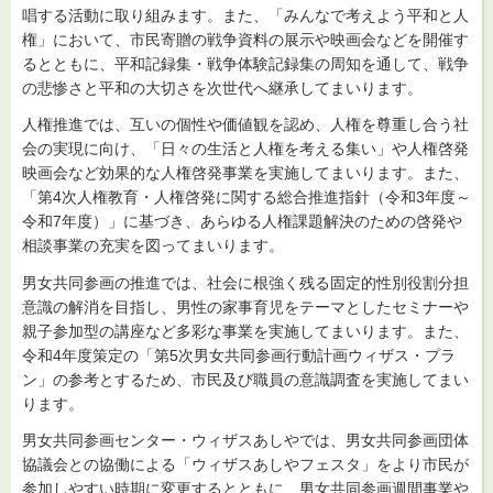
唱する活動に取り組みます。また、「みんなで考えよう平和と人
権」において、市民寄贈の戦争資料の展示や映画会などを開催す
るとともに、平和記録集・戦争体験記録集の周知を通して、戦争
の悲惨さと平和の大切さを次世代へ継承してまいります。
人権推進では、互いの個性や価値観を認め、人権を尊重し合う社
会の実現に向け、「日々の生活と人権を考える集い」や人権啓発
映画会など効果的な人権啓発事業を実施してまいります。また、
「第4次人権教育・人権啓発に関する総合推進指針（令和3年度～
令和7年度）」に基づき、あらゆる人権課題解決のための啓発や
相談事業の充実を図ってまいります。
男女共同参画の推進では、社会に根強く残る固定的性別役割分担
意識の解消を目指し、男性の家事育児をテーマとしたセミナーや
親子参加型の講座など多彩な事業を実施してまいります。また、
令和4年度策定の「第5次男女共同参画行動計画ウィザス・プラ
ン」の参考とするため、市民及び職員の意識調査を実施してまい
ります。
男女共同参画センター・ウィザスあしやでは、男女共同参画団体
協議会との協働による「ウィザスあしやフェスタ」をより市民が
参加しやすい時期に変更するとともに、男女共同参画週間事業や