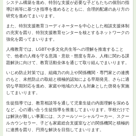
システム構築を進め、特別な支援が必要な子どもたちの個別の指
導計画等に基づき指導を進めるとともに、合理的配慮のあり方の
研究を進めてまいります。
また、特別支援教育コーディネーターを中心とした相談支援体制
の充実を図り、特別支援教育センターを核とするネットワークの
強化を図ってまいります。
人権教育では、LGBTや多文化共生等への理解を推進すること
で、他者の人権を守る意識・意欲・態度を育み、人権に関わる課
題解決に向けて、教育活動全体を通じて取り組んでまいります。
いじめ防止対策では、組織力の向上や関係機関・専門家との連携
のもと、未然防止の取組と積極的認知による早期発見、さらに適
切な早期対応を進め、家庭や地域の大人も対象とした啓発を実施
してまいります。
生徒指導では、教育相談等を通して児童生徒の内面理解を深める
など、心の通い合う生徒指導を推進してまいります。学校だけで
は解決が難しい事案には、スクールソーシャルワーカー、スクー
ルカウンセラー、子ども家庭総合支援室などの関係機関と積極的
に連携を図り、円滑な解決を目指してまいります。