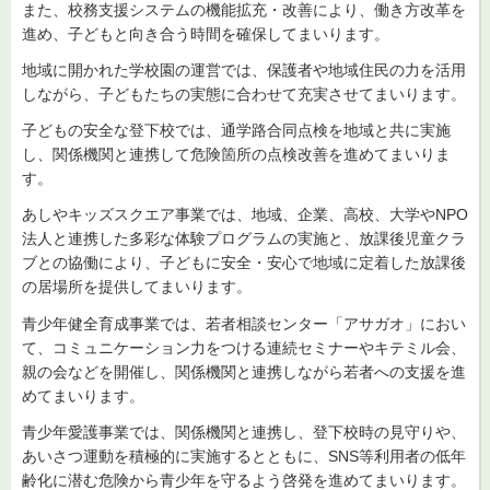
また、校務支援システムの機能拡充・改善により、働き方改革を
進め、子どもと向き合う時間を確保してまいります。
地域に開かれた学校園の運営では、保護者や地域住民の力を活用
しながら、子どもたちの実態に合わせて充実させてまいります。
子どもの安全な登下校では、通学路合同点検を地域と共に実施
し、関係機関と連携して危険箇所の点検改善を進めてまいりま
す。
あしやキッズスクエア事業では、地域、企業、高校、大学やNPO
法人と連携した多彩な体験プログラムの実施と、放課後児童クラ
ブとの協働により、子どもに安全・安心で地域に定着した放課後
の居場所を提供してまいります。
青少年健全育成事業では、若者相談センター「アサガオ」におい
て、コミュニケーション力をつける連続セミナーやキテミル会、
親の会などを開催し、関係機関と連携しながら若者への支援を進
めてまいります。
青少年愛護事業では、関係機関と連携し、登下校時の見守りや、
あいさつ運動を積極的に実施するとともに、SNS等利用者の低年
齢化に潜む危険から青少年を守るよう啓発を進めてまいります。