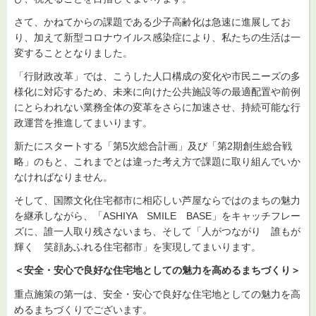
さて、かねてからの課題である少子高齢化は急速に進展してお
り、加えて新型コロナウイルス感染症により、私たちの生活は一
変することとなりました。
「行財政改革」では、こうした人口構成の変化や市民ニーズの多
様化に対応するため、未来に向けた公共施設等の最適配置や前例
にとらわれない業務全体の変革をさらに加速させ、持続可能な行
政運営を推進してまいります。
新たにスタートする「第5次総合計画」及び「第2期創生総合戦
略」のもと、これまでとは違った考え方で課題に取り組んでいか
なければなりません。
そして、国際文化住宅都市に相応しい芦屋ならではのまちの魅力
を継承しながら、「ASHIYA SMILE BASE」をキャッチフレー
ズに、誰一人取り残さないまち、そして「人がつながり 誰もが
輝く 笑顔あふれる住宅都市」を実現してまいります。
＜安全・安心で良好な住宅地としての魅力を高めるまちづくり＞
重点施策の第一は、安全・安心で良好な住宅地としての魅力を高
めるまちづくりでございます。