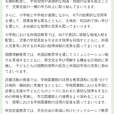
を継続配置し、学習習慣や基礎的な知識・技能の定着を図ること
で、児童生徒の一層の学力向上に取り組んでまいります。
さらに、小学校と中学校が連携しながら、ICTの効果的な活用等
を通して、授業改善を図るとともに、主体的・対話的で深い学び
を通じた、きめ細かな指導の充実を図ってまいります。
小学校における外国語教育では、ALTや英語に堪能な地域人材を
配置し、児童の学習意欲を引き出す指導を目指すとともに、外国
人児童等に対する日本語の指導体制の充実を図ってまいります。
国際理解教育では、外国語教育等を通してコミュニケーション能
力を育成するとともに、異文化を学び理解する機会を計画的に実
施し、子どもたちの国際的視野の拡充と外国語学習の充実に努め
てまいります。
読書活動の推進では、学校図書館の活用を教育課程に位置づけて
計画的・継続的に実施するとともに、学校図書館における学習に
必要な支援や子どもたちのニーズに合わせた適切な指導をするた
めの研修を実施し、市立図書館との連携をより深めることによ
り、授業における学校図書館の活用の促進を図ってまいります。
特別支援教育では、共生社会の形成に向けたインクルーシブ教育