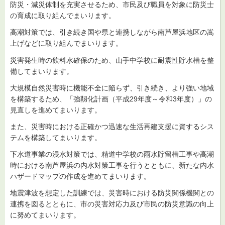
防災・減災体制を充実させるため、市民及び職員を対象に防災士
の育成に取り組んでまいります。
高潮対策では、引き続き国や県と連携しながら南芦屋浜地区の嵩
上げなどに取り組んでまいります。
災害発生時の飲料水確保のため、山手中学校に耐震性貯水槽を整
備してまいります。
大規模自然災害時に機能不全に陥らず、引き続き、より強い地域
を構築するため、「強靱化計画（平成29年度～令和3年度）」の
見直しを進めてまいります。
また、災害時における正確かつ迅速な生活再建支援に資するシス
テムを構築してまいります。
下水道事業の浸水対策では、精道中学校の雨水貯留槽工事や高潮
時における南芦屋浜の内水対策工事を行うとともに、新たな内水
ハザードマップの作成を進めてまいります。
地震津波を想定した訓練では、災害時における防災関係機関との
連携を図るとともに、市の災害対応力及び市民の防災意識の向上
に努めてまいります。