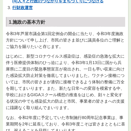
(4)人々と行政のつながりをまちづくりにつなげる
行財政運営
1.施政の基本方針
令和3年芦屋市議会第1回定例会の開会に当たり、令和3年度施政
方針について申し上げ、市民の皆さま並びに議員各位のご理解と
ご協力を賜りたいと存じます。
はじめに、新型コロナウイルス感染症は、感染症の急激な拡大に
伴う医療提供体制のひっ迫により、令和3年1月13日に国から兵
庫県に二度目の緊急事態宣言が発出され、一日も早い収束に向け
た感染拡大防止対策を徹底してまいりました。ワクチン接種につ
いては、市民の皆さまが適切に接種できるよう体制の整備に万全
を期してまいります。また、新たな日常への変容を模索する中、
学校におけるGIGAスクール構想の推進をはじめ、刻々と変化す
る状況の中でも感染拡大の防止と市民、事業者の皆さまへの支援
に躊躇なく取り組んでまいります。
なお、令和2年度に予定していた市制施行80周年記念事業は、事
業期間を2年に延長しており、令和3年度こそは皆さまとともに喜
び、祝えることを目指してまいります。