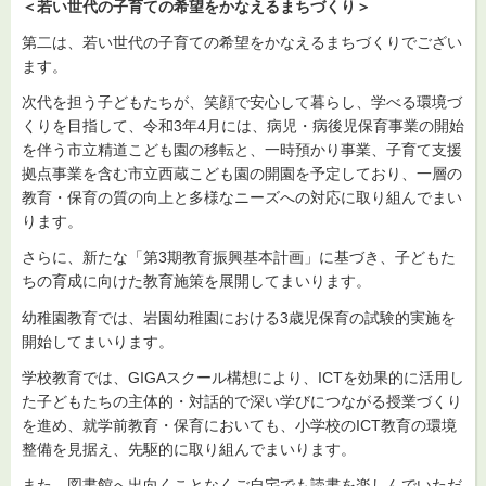
＜若い世代の子育ての希望をかなえるまちづくり＞
第二は、若い世代の子育ての希望をかなえるまちづくりでござい
ます。
次代を担う子どもたちが、笑顔で安心して暮らし、学べる環境づ
くりを目指して、令和3年4月には、病児・病後児保育事業の開始
を伴う市立精道こども園の移転と、一時預かり事業、子育て支援
拠点事業を含む市立西蔵こども園の開園を予定しており、一層の
教育・保育の質の向上と多様なニーズへの対応に取り組んでまい
ります。
さらに、新たな「第3期教育振興基本計画」に基づき、子どもた
ちの育成に向けた教育施策を展開してまいります。
幼稚園教育では、岩園幼稚園における3歳児保育の試験的実施を
開始してまいります。
学校教育では、GIGAスクール構想により、ICTを効果的に活用し
た子どもたちの主体的・対話的で深い学びにつながる授業づくり
を進め、就学前教育・保育においても、小学校のICT教育の環境
整備を見据え、先駆的に取り組んでまいります。
また、図書館へ出向くことなくご自宅でも読書を楽しんでいただ