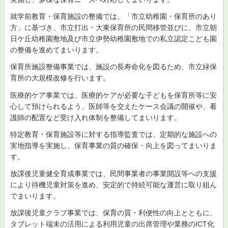
就学前教育・保育施設の整備では、「市立幼稚園・保育所のあり
方」に基づき、市立打出・大東保育所の民間移管並びに、市立朝
日ケ丘幼稚園敷地及び市立伊勢幼稚園敷地での私立認定こども園
の整備を進めてまいります。
保育所施設整備事業では、施設の長寿命化を図るため、市立緑保
育所の大規模改修を行います。
医療的ケア事業では、医療的ケアが必要な子どもを保育所等に安
心して預けられるよう、医師等を交えたケース会議の開催や、看
護師の配置など受け入れ体制を整備してまいります。
特定教育・保育施設等に対する指導監査では、定期的な施設への
実地指導を実施し、保育事業の質の確保・向上を図ってまいりま
す。
放課後児童健全育成事業では、民間事業者の事業開設等への支援
により待機児童対策を進め、安定的で持続可能な運営に取り組ん
でまいります。
放課後児童クラブ事業では、保育の質・利便性の向上とともに、
タブレット端末の活用による利用児童の出席管理や業務のICT化