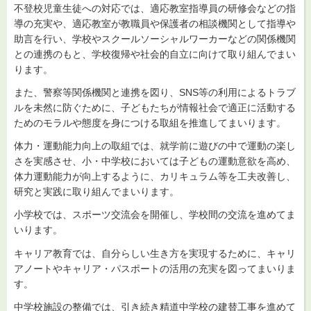
不登校児童生徒への対応では、適応教室指導員の研修会などの指
導の充実や、適応教室が教職員や保護者の相談機関として指導や
助言を行い、学校やスクールソーシャルワーカーなどの関係機関
との連携のもと、学校復帰や社会的自立に向けて取り組んでまい
ります。
また、警察等関係機関と連携を図り、SNS等の利用によるトラブ
ルを未然に防ぐために、子どもたちが情報社会で適正に活動する
ためのモラルや態度を身につける取組を推進してまいります。
体力・運動能力向上の取組では、就学前に遊びの中で運動の楽し
さを実感させ、小・中学校においては子どもの運動意欲を高め、
体力運動能力が向上するように、カリキュラム等を工夫改善し、
研究と実践に取り組んでまいります。
小学校では、スポーツ交流会を開催し、学校間の交流を進めてま
いります。
キャリア教育では、自分らしい生き方を実現するために、キャリ
アノートやキャリア・パスポートの活用の充実を図ってまいりま
す。
中学校施設の整備では、引き続き精道中学校の建替工事を進めて