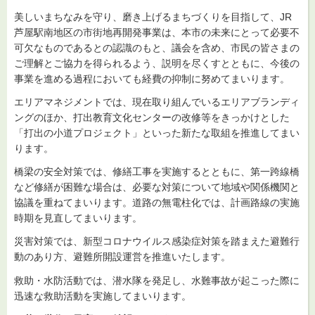
美しいまちなみを守り、磨き上げるまちづくりを目指して、JR
芦屋駅南地区の市街地再開発事業は、本市の未来にとって必要不
可欠なものであるとの認識のもと、議会を含め、市民の皆さまの
ご理解とご協力を得られるよう、説明を尽くすとともに、今後の
事業を進める過程においても経費の抑制に努めてまいります。
エリアマネジメントでは、現在取り組んでいるエリアブランディ
ングのほか、打出教育文化センターの改修等をきっかけとした
「打出の小道プロジェクト」といった新たな取組を推進してまい
ります。
橋梁の安全対策では、修繕工事を実施するとともに、第一跨線橋
など修繕が困難な場合は、必要な対策について地域や関係機関と
協議を重ねてまいります。道路の無電柱化では、計画路線の実施
時期を見直してまいります。
災害対策では、新型コロナウイルス感染症対策を踏まえた避難行
動のあり方、避難所開設運営を推進いたします。
救助・水防活動では、潜水隊を発足し、水難事故が起こった際に
迅速な救助活動を実施してまいります。