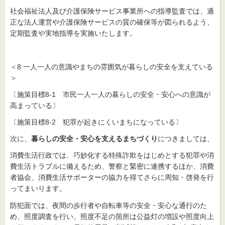
社会福祉法人及び介護保険サービス事業所への指導監査では、適
正な法人運営や介護保険サービスの質の確保等が図られるよう、
定期監査や実地指導を実施いたします。
＜8 一人一人の意識やまちの雰囲気が暮らしの安全を支えている
＞
〔施策目標8-1 市民一人一人の暮らしの安全・安心への意識が
高まっている〕
〔施策目標8-2 犯罪が起きにくいまちになっている〕
次に、
暮らしの安全・安心を支えるまちづくり
につきましては、
消費生活行政では、巧妙化する特殊詐欺をはじめとする犯罪や消
費生活トラブルに備えるため、警察と緊密に連携するほか、消費
者協会、消費生活サポーターの協力を得てさらに周知・啓発を行
ってまいります。
防犯面では、夜間の歩行者や自転車等の安全・安心な通行のた
め、照度調査を行い、照度不足の箇所は公益灯の増設や照度向上