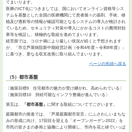
てまいります。
医療のICT化につきましては、国においてオンライン資格等シス
テムを基盤とした全国の医療機関にて患者個々の薬剤、手術、移
植及び透析等の情報が確認可能となるシステムの導入が検討され
ているため、セキュリティ対策や導入にかかるコストの費用対効
果等を検証し、積極的な取組を進めてまいります。
経営面では、コロナ禍により厳しい状況が続くと予想されます
が、「市立芦屋病院新中期経営計画（令和4年度～令和8年度）」
に基づき、更なる収支改善に取り組んでまいります。
ページの先頭へ戻る
（5）都市基盤
〔施策目標9 住宅都市の魅力が受け継がれ、高められている〕
〔施策目標10 持続可能なインフラ整備が進んでいる〕
第五は、
「都市基盤」
に関する取組についてでございます。
庭園都市の推進では、「芦屋庭園都市宣言」にふさわしいまちな
みの形成に向け、17回目を迎える「オープンガーデン2022」を
市民の皆さまの参画と協働により開催し、市内を花と緑でいっぱ