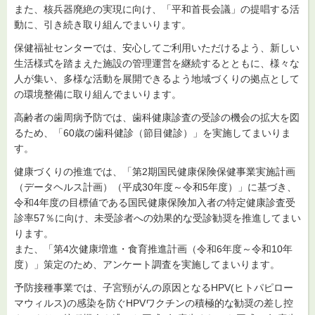
また、核兵器廃絶の実現に向け、「平和首長会議」の提唱する活
動に、引き続き取り組んでまいります。
保健福祉センターでは、安心してご利用いただけるよう、新しい
生活様式を踏まえた施設の管理運営を継続するとともに、様々な
人が集い、多様な活動を展開できるよう地域づくりの拠点として
の環境整備に取り組んでまいります。
高齢者の歯周病予防では、歯科健康診査の受診の機会の拡大を図
るため、「60歳の歯科健診（節目健診）」を実施してまいりま
す。
健康づくりの推進では、「第2期国民健康保険保健事業実施計画
（データヘルス計画）（平成30年度～令和5年度）」に基づき、
令和4年度の目標値である国民健康保険加入者の特定健康診査受
診率57％に向け、未受診者への効果的な受診勧奨を推進してまい
ります。
また、「第4次健康増進・食育推進計画（令和6年度～令和10年
度）」策定のため、アンケート調査を実施してまいります。
予防接種事業では、子宮頸がんの原因となるHPV(ヒトパピロー
マウィルス)の感染を防ぐHPVワクチンの積極的な勧奨の差し控