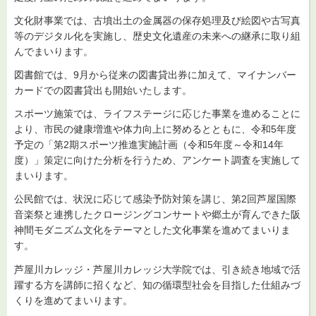
文化財事業では、古墳出土の金属器の保存処理及び絵図や古写真
等のデジタル化を実施し、歴史文化遺産の未来への継承に取り組
んでまいります。
図書館では、9月から従来の図書貸出券に加えて、マイナンバー
カードでの図書貸出も開始いたします。
スポーツ施策では、ライフステージに応じた事業を進めることに
より、市民の健康増進や体力向上に努めるとともに、令和5年度
予定の「第2期スポーツ推進実施計画（令和5年度～令和14年
度）」策定に向けた分析を行うため、アンケート調査を実施して
まいります。
公民館では、状況に応じて感染予防対策を講じ、第2回芦屋国際
音楽祭と連携したクロージングコンサートや郷土が育んできた阪
神間モダニズム文化をテーマとした文化事業を進めてまいりま
す。
芦屋川カレッジ・芦屋川カレッジ大学院では、引き続き地域で活
躍する方を講師に招くなど、知の循環型社会を目指した仕組みづ
くりを進めてまいります。