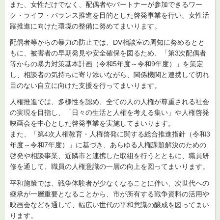
また、女性だけでなく、配偶者やパートナーが参加できるワー
ク・ライフ・バランス推進を目的とした啓発事業を行い、女性活
躍推進に向けた環境の整備に努めてまいります。
配偶者等からの暴力の防止では、DV相談室の周知に努めるとと
もに、被害者の早期発見や安全確保を図るため、「第3次配偶者
等からの暴力対策基本計画（令和5年度～令和9年度）」を策定
し、相談者の気持ちに寄り添いながら、関係機関と連携して切れ
目のない自立に向けた支援を行ってまいります。
人権推進では、多様性を認め、全ての人の人権が尊重される社会
の実現を目指し、「日々の生活と人権を考える集い」や人権啓発
映画会を中心とした啓発事業を実施してまいります。
また、「第4次人権教育・人権啓発に関する総合推進指針（令和3
年度～令和7年度）」に基づき、あらゆる人権課題解決のための
啓発や相談事業、近隣市と連携した取組を行うとともに、職員研
修を通して、職員の人権意識の一層の向上を図ってまいります。
平和施策では、戦争体験者が少なくなることに伴い、次世代への
継承が一層重要となることから、市が所有する戦争資料の活用や
映画会などを通して、幅広い世代の平和意識の醸成を図ってまい
ります。