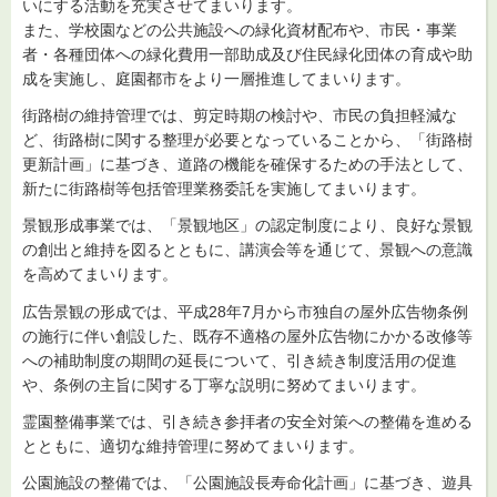
いにする活動を充実させてまいります。
また、学校園などの公共施設への緑化資材配布や、市民・事業
者・各種団体への緑化費用一部助成及び住民緑化団体の育成や助
成を実施し、庭園都市をより一層推進してまいります。
街路樹の維持管理では、剪定時期の検討や、市民の負担軽減な
ど、街路樹に関する整理が必要となっていることから、「街路樹
更新計画」に基づき、道路の機能を確保するための手法として、
新たに街路樹等包括管理業務委託を実施してまいります。
景観形成事業では、「景観地区」の認定制度により、良好な景観
の創出と維持を図るとともに、講演会等を通じて、景観への意識
を高めてまいります。
広告景観の形成では、平成28年7月から市独自の屋外広告物条例
の施行に伴い創設した、既存不適格の屋外広告物にかかる改修等
への補助制度の期間の延長について、引き続き制度活用の促進
や、条例の主旨に関する丁寧な説明に努めてまいります。
霊園整備事業では、引き続き参拝者の安全対策への整備を進める
とともに、適切な維持管理に努めてまいります。
公園施設の整備では、「公園施設長寿命化計画」に基づき、遊具