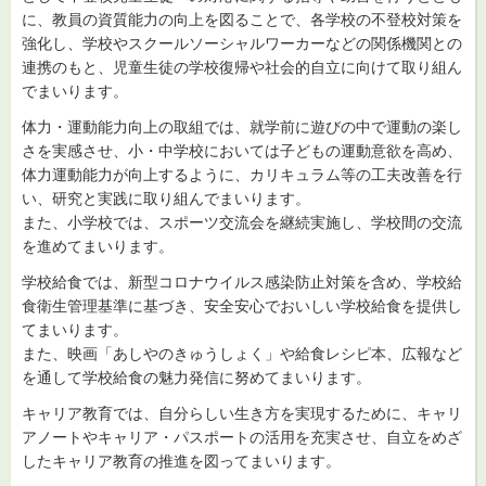
に、教員の資質能力の向上を図ることで、各学校の不登校対策を
強化し、学校やスクールソーシャルワーカーなどの関係機関との
連携のもと、児童生徒の学校復帰や社会的自立に向けて取り組ん
でまいります。
体力・運動能力向上の取組では、就学前に遊びの中で運動の楽し
さを実感させ、小・中学校においては子どもの運動意欲を高め、
体力運動能力が向上するように、カリキュラム等の工夫改善を行
い、研究と実践に取り組んでまいります。
また、小学校では、スポーツ交流会を継続実施し、学校間の交流
を進めてまいります。
学校給食では、新型コロナウイルス感染防止対策を含め、学校給
食衛生管理基準に基づき、安全安心でおいしい学校給食を提供し
てまいります。
また、映画「あしやのきゅうしょく」や給食レシピ本、広報など
を通して学校給食の魅力発信に努めてまいります。
キャリア教育では、自分らしい生き方を実現するために、キャリ
アノートやキャリア・パスポートの活用を充実させ、自立をめざ
したキャリア教育の推進を図ってまいります。