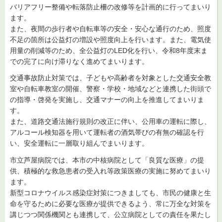
バリアフリー整備や転落防止柵の改修等を計画的に行ってまいり
ます。
また、夜間の歩行者や自転車等の安全・安心な通行のため、照度
不足の箇所は公益灯の増設や照度向上を行います。また、電気使
用量の削減等のため、全公益灯のLED化を行い、令和8年度末ま
での完了に向け滞りなく進めてまいります。
交通事故防止対策では、子どもや高齢者を対象とした交通安全教
室や自転車教室の開催、警察・学校・地域などと連携した街頭で
の指導・啓発を実施し、交通マナーの向上を推進してまいりま
す。
また、道路交通法施行規則の改正に伴い、公用車の運転に際し、
アルコール検知器を用いて運転者の酒気帯びの有無の確認を行
い、安全運転に一層取り組んでまいります。
市立芦屋病院では、本市の中核病院として「良質な医療」の提
供、積極的な救急患者の受入れ等政策医療の実施に努めてまいり
ます。
新型コロナウイルス感染症対策につきましても、市民の健康と生
命を守るために必要な医療が提供できるよう、常に万全な対策を
講じつつ関係機関とも連携して、公立病院としての責任を果たし