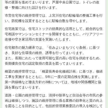
等の更新を進めてまいります。芦屋中央公園では、トイレの改
修・整備に向けた設計を行います。
市営住宅等の維持管理では、上宮川住宅の駐輪場の整備工事を行
い、防犯柵を設置するとともに駐輪台数を増やします。
住宅政策では、住宅ストックの効果的な活用として、総合的な住
宅相談やマンションセミナーを開催するとともに、バリアフリー
改修や空き家活用の支援を実施いたします。
住宅都市の魅力継承では、「住みよいまちづくり条例」に基づ
き、良好な住環境の維持、誘導を行ってまいります。
また、長期にわたって使用可能な質の高い住宅を供給するため、
長期優良住宅の認定取得の普及を図ってまいります。
橋梁の維持管理では、「橋梁長寿命化修繕計画」に基づき、修繕
工事を実施するとともに、5年に一度の定期点検を実施します。
第一跨線橋など撤去方針の3橋については、地域や関係機関と協
議を重ねてまいります。
道路・公園の維持管理では、清掃や除草など自治会等の市民の参
画は確保しつつ、施設の維持管理に係る業務の効率化と質の向上
を図ることを目的として、包括的管理業務委託の導入を検討して