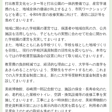
打出教育文化センター等と打出公園の一体的整備では、産官学連
携のもと、地域全体の価値が向上するよう、市民ワークショップ
などを通じて、令和5年度の改修実施に向けて、適切に設計等を
進めてまいります。
地域に開かれた学校園の運営では、保護者や地域住民の力、公共
施設を活用しながら、子どもたちの実態に合わせて社会に開かれ
た学校園の運営を充実してまいります。
また、地域とともにある学校づくり、学校を核とした地域づくり
を目指し、現行の学校評議員制度の活性化を図りながら、本市な
らではの学校運営協議会の設置に向けて取り組んでまいります。
教育費の負担軽減では、経済的な理由により、大学等への進学を
あきらめることがないよう、受験生をサポートするため、これま
での入学支度金制度に加え、新たに大学等受験料支援金制度を創
設してまいります。
美術博物館、谷崎潤一郎記念館では、施設の保全・長寿命化のた
め、老朽化した屋根やトイレ、空調・換気設備等の改修工事を実
施してまいります。工事による一時休館に合わせ、美術博物館の
歴史資料展示室における展示内容の充実を図るなど、利用者の満
足度向上のための取組を進めてまいります。