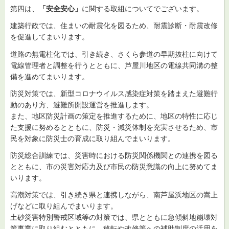
第四は、
「安全安心」
に関する取組についてでございます。
建築行政では、住まいの耐震化を図るため、耐震診断・耐震改修
を促進してまいります。
道路の無電柱化では、引き続き、さくら参道の早期抜柱に向けて
電線管理者と調整を行うとともに、芦屋川地区の電線共同溝の整
備を進めてまいります。
防災対策では、新型コロナウイルス感染症対策を踏まえた避難行
動のあり方、避難所開設運営を推進します。
また、地区防災計画の策定を推進するために、地区の特性に応じ
た支援に努めるとともに、防災・減災体制を充実させるため、市
民を対象に防災士の育成に取り組んでまいります。
防災総合訓練では、災害時における防災関係機関との連携を図る
とともに、市の災害対応力及び市民の防災意識の向上に努めてま
いります。
高潮対策では、引き続き県と連携しながら、南芦屋浜地区の嵩上
げなどに取り組んでまいります。
土砂災害特別警戒区域等の対策では、県とともに急傾斜地崩壊対
策事業に取り組むとともに、移転や改修等への補助制度の活用を