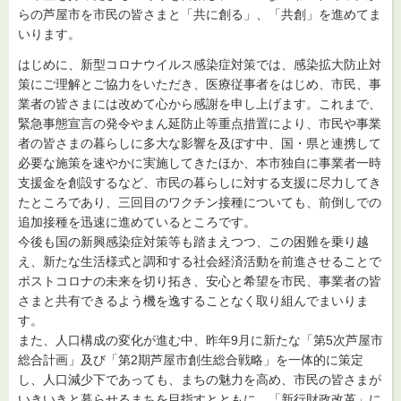
らの芦屋市を市民の皆さまと「共に創る」、「共創」を進めてま
いります。
はじめに、新型コロナウイルス感染症対策では、感染拡大防止対
策にご理解とご協力をいただき、医療従事者をはじめ、市民、事
業者の皆さまには改めて心から感謝を申し上げます。これまで、
緊急事態宣言の発令やまん延防止等重点措置により、市民や事業
者の皆さまの暮らしに多大な影響を及ぼす中、国・県と連携して
必要な施策を速やかに実施してきたほか、本市独自に事業者一時
支援金を創設するなど、市民の暮らしに対する支援に尽力してき
たところであり、三回目のワクチン接種についても、前倒しでの
追加接種を迅速に進めているところです。
今後も国の新興感染症対策等も踏まえつつ、この困難を乗り越
え、新たな生活様式と調和する社会経済活動を前進させることで
ポストコロナの未来を切り拓き、安心と希望を市民、事業者の皆
さまと共有できるよう機を逸することなく取り組んでまいりま
す。
また、人口構成の変化が進む中、昨年9月に新たな「第5次芦屋市
総合計画」及び「第2期芦屋市創生総合戦略」を一体的に策定
し、人口減少下であっても、まちの魅力を高め、市民の皆さまが
いきいきと暮らせるまちを目指すとともに、「新行財政改革」に