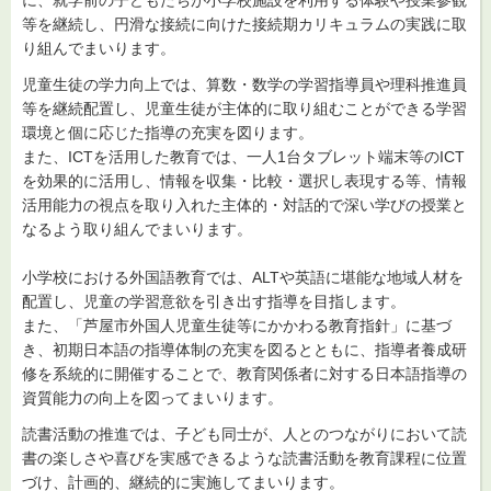
等を継続し、円滑な接続に向けた接続期カリキュラムの実践に取
り組んでまいります。
児童生徒の学力向上では、算数・数学の学習指導員や理科推進員
等を継続配置し、児童生徒が主体的に取り組むことができる学習
環境と個に応じた指導の充実を図ります。
また、ICTを活用した教育では、一人1台タブレット端末等のICT
を効果的に活用し、情報を収集・比較・選択し表現する等、情報
活用能力の視点を取り入れた主体的・対話的で深い学びの授業と
なるよう取り組んでまいります。
小学校における外国語教育では、ALTや英語に堪能な地域人材を
配置し、児童の学習意欲を引き出す指導を目指します。
また、「芦屋市外国人児童生徒等にかかわる教育指針」に基づ
き、初期日本語の指導体制の充実を図るとともに、指導者養成研
修を系統的に開催することで、教育関係者に対する日本語指導の
資質能力の向上を図ってまいります。
読書活動の推進では、子ども同士が、人とのつながりにおいて読
書の楽しさや喜びを実感できるような読書活動を教育課程に位置
づけ、計画的、継続的に実施してまいります。