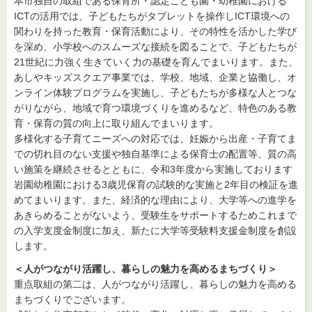
本市独自の取組である保育所・認定こども園・幼稚園における
ICTの活用では、子どもたちがタブレットを操作しICT環境への
関わりを持った教育・保育活動により、その特性を活かした学び
を深め、小学校へのスムーズな接続を図ることで、子どもたちが
21世紀に力強く生きていく力の基礎を育んでまいります。また、
あしやキッズスクエア事業では、学校、地域、企業と協働し、オ
ンライン体験プログラムを実施し、子どもたちが多様な人とつな
がりながら、地域で育つ環境づくりを進めるなど、特色のある教
育・保育の質の向上に取り組んでまいります。
多様化する子育てニーズへの対応では、妊娠から出産・子育てま
での切れ目のない支援や独自基準による保育士の配置等、質の高
い施策を継続させるとともに、令和3年度から実施しております
岩園幼稚園における3歳児保育の試験的な実施と2年目の検証を進
めてまいります。また、経済的な理由により、大学等への進学を
あきらめることがないよう、受験生をサポートするためこれまで
の入学支度金制度に加え、新たに大学等受験料支援金制度を創設
します。
＜人がつながり活躍し、暮らしの魅力を高めるまちづくり＞
重点取組の第二は、人がつながり活躍し、暮らしの魅力を高める
まちづくりでございます。