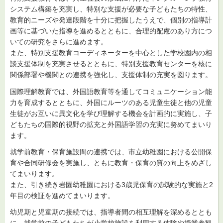
システム構築を充実し、特別な支援が必要な子どもたちの特性、
教育的ニーズや発達段階を十分に把握したうえで、個別の指導計
画等に基づいた指導を進めるとともに、合理的配慮のあり方につ
いての研究をさらに進めます。
また、特別支援教育コーディネーターを中心とした学校園内の相
談支援体制を充実させるとともに、特別支援教育センターを核に
関係部署や機関との連携を強化し、支援体制の充実を図ります。
国際理解教育では、外国語教育等を通してコミュニケーション能
力を育成するとともに、外国にルーツのある児童生徒と他の児童
生徒がお互いに異文化を学び理解する機会を計画的に実施し、子
どもたちの国際的視野の拡充と外国語学習の充実に努めてまいり
ます。
就学前教育・保育施設間の連携では、市立幼稚園における公開保
育や合同研修会を実施し、ともに教育・保育の質の向上をめざし
てまいります。
また、引き続き岩園幼稚園における3歳児保育の試験的な実施と2
年目の検証を進めてまいります。
幼児期と児童期の接続では、指導者間の相互理解を深めるととも
に、就学前の子どもたちが小学校施設を利用する体験や授業参観