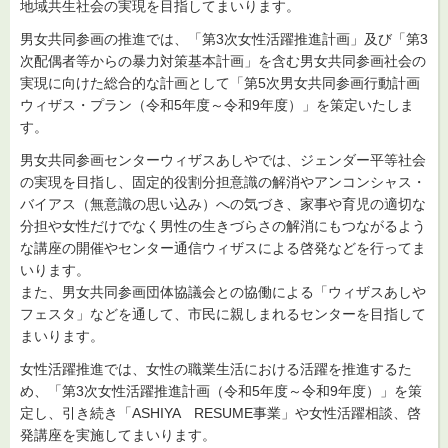
地域共生社会の実現を目指してまいります。
男女共同参画の推進では、「第3次女性活躍推進計画」及び「第3
次配偶者等からの暴力対策基本計画」を含む男女共同参画社会の
実現に向けた総合的な計画として「第5次男女共同参画行動計画
ウィザス・プラン（令和5年度～令和9年度）」を策定いたしま
す。
男女共同参画センターウィザスあしやでは、ジェンダー平等社会
の実現を目指し、固定的役割分担意識の解消やアンコンシャス・
バイアス（無意識の思い込み）への気づき、家事や育児の適切な
分担や女性だけでなく男性の生きづらさの解消にもつながるよう
な講座の開催やセンター通信ウィザスによる啓発などを行ってま
いります。
また、男女共同参画団体協議会との協働による「ウィザスあしや
フェスタ」などを通して、市民に親しまれるセンターを目指して
まいります。
女性活躍推進では、女性の職業生活における活躍を推進するた
め、「第3次女性活躍推進計画（令和5年度～令和9年度）」を策
定し、引き続き「ASHIYA RESUME事業」や女性活躍相談、啓
発講座を実施してまいります。