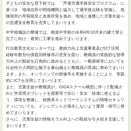
子どもの安全な登下校では、「芦屋市通学路安全プログラム」に
基づき、地域住民や関係機関と協力して通学路点検を実施し、危
険箇所の早期発見と改善対策を進め、地域と連携した児童生徒へ
の交通安全教育を充実してまいります。
中学校施設の整備では、精道中学校の令和4年10月末の建て替え
完了に向け、着実に工事を進めてまいります。
打出教育文化センターでは、教師力向上支援事業及びICT活用、
経験年数別や課題別研修等の充実を図り、教職員の実践的な指導
力向上の取組を計画的に進めるとともに、一般講座等においても
社会性や人間的な魅力を兼ね備えた教職員の育成に努めてまいり
ます。また、オンラインでの研修等を実施することにより、実践
的にICTを活用してまいります。
また、児童生徒や教職員が、GIGAスクール構想に伴って配備さ
れた学習用タブレットを授業等で安心・安全・快適に使えるよ
う、環境を整備し、校務系ネットワークシステムの情報セキュリ
ティについても、インシデントが発生しないよう運用・保守に努
めてまいります。
さらに、児童生徒の情報モラル向上への取組を引き続き支援して
まいります。