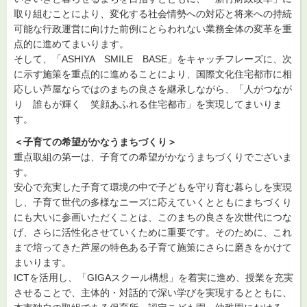
取り組むことにより、変化する社会情勢への対応と将来への持続
可能な行政運営に向けた前例にとらわれない業務全体の変革を重
点的に進めてまいります。
そして、「ASHIYA SMILE BASE」をキャッチフレーズに、次
に示す施策を重点的に進めることにより、国際文化住宅都市に相
応しい芦屋ならではのまちの良さを継承しながら、「人がつなが
り 誰もが輝く 笑顔あふれる住宅都市」を実現してまいりま
す。
＜子育ての希望がかなうまちづくり＞
重点取組の第一は、子育ての希望がかなうまちづくりでございま
す。
安心で充実した子育て環境の中で子どもを守り育む暮らしを実現
し、子育て世代の多様なニーズに応えていくとともにまちづくり
にも大いに参画いただくことは、このまちの良さを次世代につな
げ、さらに活性化させていくために重要です。そのために、これ
まで培ってきた芦屋の特色ある子育て施策にさらに磨きをかけて
まいります。
ICTを活用し、「GIGAスクール構想」を着実に進め、授業を充実
させることで、主体的・対話的で深い学びを実現するとともに、