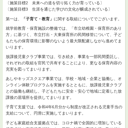
〔施策目標2 未来への道を切り拓く力が育っている〕
〔施策目標3 生涯を通じた学びの文化が醸成されている〕
第一は、
「子育て・教育」
に関する取組についてでございます。
就学前教育・保育施設の整備では、「市立幼稚園・保育所のあり
方」に基づく、市立打出・大東保育所の民間移管について、子ど
もたちの保育環境に影響のないよう最大限配慮しながら進めてま
いります。
放課後児童クラブ事業では、引き続き、事業を一部民間委託し、
それぞれの取組を官民で共有することにより、更なる保育内容の
充実を図ってまいります。
あしやキッズスクエア事業では、学校・地域・企業と協働し、オ
ンライン体験プログラムを実施するとともに、放課後児童クラブ
との協働も継続し、子どもたちに安全・安心で地域に定着した放
課後の居場所を提供してまいります。
子育て支援では、令和4年6月分から制度が改正される児童手当の
支給について、円滑に実施してまいります。
子ども家庭総合支援拠点では、コロナ禍で全国的に増加している