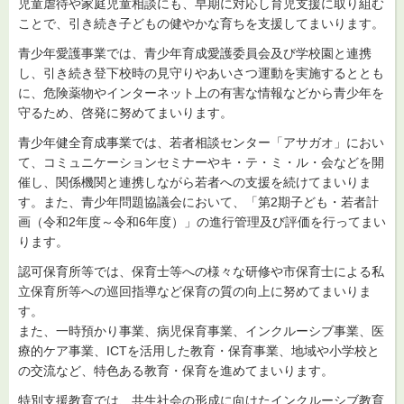
児童虐待や家庭児童相談にも、早期に対応し育児支援に取り組む
ことで、引き続き子どもの健やかな育ちを支援してまいります。
青少年愛護事業では、青少年育成愛護委員会及び学校園と連携
し、引き続き登下校時の見守りやあいさつ運動を実施するととも
に、危険薬物やインターネット上の有害な情報などから青少年を
守るため、啓発に努めてまいります。
青少年健全育成事業では、若者相談センター「アサガオ」におい
て、コミュニケーションセミナーやキ・テ・ミ・ル・会などを開
催し、関係機関と連携しながら若者への支援を続けてまいりま
す。また、青少年問題協議会において、「第2期子ども・若者計
画（令和2年度～令和6年度）」の進行管理及び評価を行ってまい
ります。
認可保育所等では、保育士等への様々な研修や市保育士による私
立保育所等への巡回指導など保育の質の向上に努めてまいりま
す。
また、一時預かり事業、病児保育事業、インクルーシブ事業、医
療的ケア事業、ICTを活用した教育・保育事業、地域や小学校と
の交流など、特色ある教育・保育を進めてまいります。
特別支援教育では、共生社会の形成に向けたインクルーシブ教育