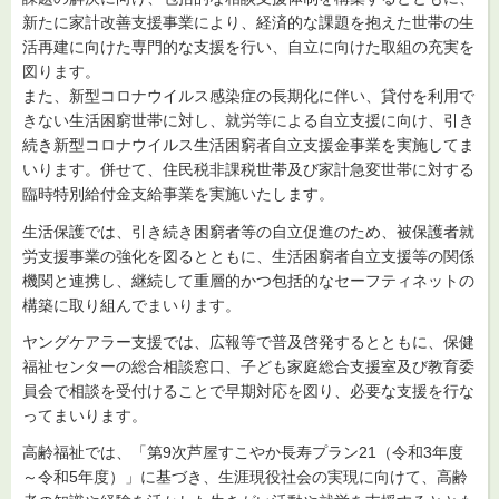
新たに家計改善支援事業により、経済的な課題を抱えた世帯の生
活再建に向けた専門的な支援を行い、自立に向けた取組の充実を
図ります。
また、新型コロナウイルス感染症の長期化に伴い、貸付を利用で
きない生活困窮世帯に対し、就労等による自立支援に向け、引き
続き新型コロナウイルス生活困窮者自立支援金事業を実施してま
いります。併せて、住民税非課税世帯及び家計急変世帯に対する
臨時特別給付金支給事業を実施いたします。
生活保護では、引き続き困窮者等の自立促進のため、被保護者就
労支援事業の強化を図るとともに、生活困窮者自立支援等の関係
機関と連携し、継続して重層的かつ包括的なセーフティネットの
構築に取り組んでまいります。
ヤングケアラー支援では、広報等で普及啓発するとともに、保健
福祉センターの総合相談窓口、子ども家庭総合支援室及び教育委
員会で相談を受付けることで早期対応を図り、必要な支援を行な
ってまいります。
高齢福祉では、「第9次芦屋すこやか長寿プラン21（令和3年度
～令和5年度）」に基づき、生涯現役社会の実現に向けて、高齢