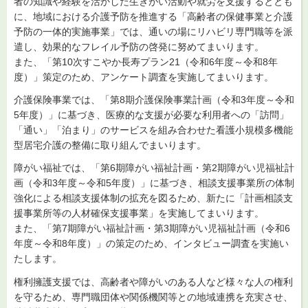
者の知識や経験を活かした生きがい活動や就労を支援するととも
に、地域における介護予防を推進する「高齢者の保健事業と介護
予防の一体的実施事業」では、通いの場にリハビリ専門職等を派
遣し、効果的なフレイル予防の啓発に努めてまいります。
また、「第10次すこやか長寿プラン21（令和6年度～令和8年
度）」策定のため、アンケート調査を実施してまいります。
介護保険事業では、「第8期介護保険事業計画（令和3年度～令和
5年度）」に基づき、医療的な支援が必要な利用者への「訪問」
「通い」「泊まり」のサービスを組み合わせた看護小規模多機能
型居宅介護の整備に取り組んでまいります。
障がい福祉では、「第6期障がい福祉計画・第2期障がい児福祉計
画（令和3年度～令和5年度）」に基づき、相談支援事業所の体制
強化による相談支援体制の拡充を図るため、新たに「計画相談支
援事業所等の人材確保支援事業」を実施してまいります。
また、「第7期障がい福祉計画・第3期障がい児福祉計画（令和6
年度～令和8年度）」の策定のため、インタビュー調査を実施い
たします。
権利擁護支援では、高齢者や障がいのある人など様々な人の権利
を守るため、専門職団体や関係機関等との地域連携を充実させ、