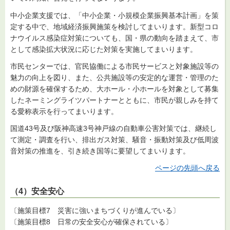
中小企業支援では、「中小企業・小規模企業振興基本計画」を策
定する中で、地域経済振興施策を検討してまいります。新型コロ
ナウイルス感染症対策についても、国・県の動向を踏まえて、市
として感染拡大状況に応じた対策を実施してまいります。
市民センターでは、官民協働による市民サービスと対象施設等の
魅力の向上を図り、また、公共施設等の安定的な運営・管理のた
めの財源を確保するため、大ホール・小ホールを対象として募集
したネーミングライツパートナーとともに、市民が親しみを持て
る愛称表示を行ってまいります。
国道43号及び阪神高速3号神戸線の自動車公害対策では、継続し
て測定・調査を行い、排出ガス対策、騒音・振動対策及び低周波
音対策の推進を、引き続き国等に要望してまいります。
ページの先頭へ戻る
（4）安全安心
〔施策目標7 災害に強いまちづくりが進んでいる〕
〔施策目標8 日常の安全安心が確保されている〕