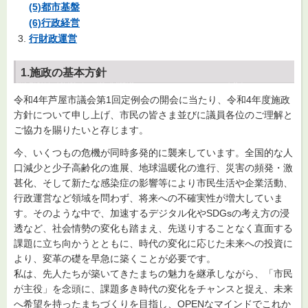
(5)
都市基盤
(6)行政経営
行財政運営
1.施政の基本方針
令和4年芦屋市議会第1回定例会の開会に当たり、令和4年度施政
方針について申し上げ、市民の皆さま並びに議員各位のご理解と
ご協力を賜りたいと存じます。
今、いくつもの危機が同時多発的に襲来しています。全国的な人
口減少と少子高齢化の進展、地球温暖化の進行、災害の頻発・激
甚化、そして新たな感染症の影響等により市民生活や企業活動、
行政運営など領域を問わず、将来への不確実性が増大していま
す。そのような中で、加速するデジタル化やSDGsの考え方の浸
透など、社会情勢の変化も踏まえ、先送りすることなく直面する
課題に立ち向かうとともに、時代の変化に応じた未来への投資に
より、変革の礎を早急に築くことが必要です。
私は、先人たちが築いてきたまちの魅力を継承しながら、「市民
が主役」を念頭に、課題多き時代の変化をチャンスと捉え、未来
へ希望を持ったまちづくりを目指し、OPENなマインドでこれか