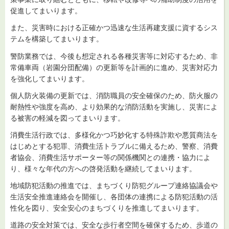
促進してまいります。
また、災害時における正確かつ迅速な生活再建支援に資するシス
テムを構築してまいります。
警防業務では、今後も想定される各種災害等に対応するため、非
常備車両（岩園分団配備）の更新等を計画的に進め、災害対応力
を強化してまいります。
個人防火装備の更新では、消防職員の安全確保のため、防火服の
耐熱性や強度を高め、より効果的な消防活動を実施し、災害によ
る被害の軽減を図ってまいります。
消費生活行政では、多様化かつ巧妙化する特殊詐欺や悪質商法を
はじめとする犯罪、消費生活トラブルに備えるため、警察、消費
者協会、消費生活サポーター等の関係機関との連携・協力によ
り、様々な年代の方への啓発活動を継続してまいります。
地域防犯活動の推進では、まちづくり防犯グループ連絡協議会や
生活安全推進連絡会を開催し、各団体の連携による防犯活動の活
性化を図り、安全安心のまちづくりを推進してまいります。
道路の安全対策では、安全な歩行者空間を確保するため、歩道の