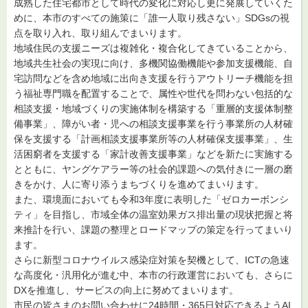
成熟した住宅都市として時代の変化に対応し更に発展していくた
めに、本市のすべての施策に「誰一人取り残さない」SDGsの視
点を取り入れ、取り組んでまいります。
地域住民の支援ニーズは複雑化・複合化してきていることから、
地域共生社会の実現に向け、多機関協働機能や参加支援機能、自
宅訪問などを含め地域に出向き支援を行うアウトリーチ機能を担
う福祉専門職を配置することで、属性や世代を問わない包括的な
相談支援・地域づくりの実施体制を構築する「重層的支援体制整
備事業」、障がい者・児への相談支援事業を行う事業所の人材確
保を支援する「計画相談支援事業所等の人材確保支援事業」、生
活困窮者を支援する「家計改善支援事業」などを新たに実施する
とともに、ヤングケアラー等の社会的課題への気付きに一層の磨
きをかけ、人に寄り添うまちづくりを進めてまいります。
また、環境面においても令和3年度に表明した「ゼロカーボンシ
ティ」を目指し、市域全体の温室効果ガス排出量の現状把握と将
来推計を行い、課題の整理とロードマップの策定を行ってまいり
ます。
さらに新型コロナウイルス感染症対策を契機として、ICTの急速
な高度化・汎用化が進む中、本市の行政運営においても、さらに
DXを推進し、サービスの向上に努めてまいります。
市民の皆さまのお問い合わせに24時間・365日対応できるようAI