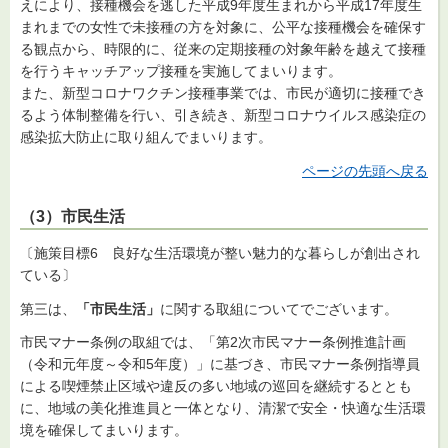
えにより、接種機会を逃した平成9年度生まれから平成17年度生
まれまでの女性で未接種の方を対象に、公平な接種機会を確保す
る観点から、時限的に、従来の定期接種の対象年齢を越えて接種
を行うキャッチアップ接種を実施してまいります。
また、新型コロナワクチン接種事業では、市民が適切に接種でき
るよう体制整備を行い、引き続き、新型コロナウイルス感染症の
感染拡大防止に取り組んでまいります。
ページの先頭へ戻る
（3）市民生活
〔施策目標6 良好な生活環境が整い魅力的な暮らしが創出され
ている〕
第三は、
「市民生活」
に関する取組についてでございます。
市民マナー条例の取組では、「第2次市民マナー条例推進計画
（令和元年度～令和5年度）」に基づき、市民マナー条例指導員
による喫煙禁止区域や違反の多い地域の巡回を継続するととも
に、地域の美化推進員と一体となり、清潔で安全・快適な生活環
境を確保してまいります。