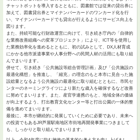
チャットボットを導入するとともに、図書館では従来の貸出券に
加えて、図書貸出券とマイナンバーカードのワンカード化を行
い、マイナンバーカードでも貸出が行えるようにサービス向上を
図ります。
また、持続可能な行財政運営に向けて、引き続き庁内の「自律的
な業務改善組織への変革プロジェクト」により、ICT等を使用し
た業務効率化を進めるとともに、初の試みとして、DX人材育成
にかかる他市派遣事業や人事分野への民間人材の活用にも取り組
んでまいります。
併せて、引き続き「公共施設等総合管理計画」及び「公共施設の
最適化構想」を推進し、「縮充」の理念のもと本市に見合った施
設総量となるよう公共施設の最適化に取り組むとともに、市民セ
ンターのネーミングライツにより新たな歳入を確保するなど改善
に努めてまいります。また、産官学連携のもと、地域全体の価値
が向上するよう、打出教育文化センター等と打出公園の一体的整
備を進めてまいります。
最後に、本市が継続的に発展していくために必要であり、未来へ
の投資でもあるJR芦屋駅南地区市街地再開発事業につきまして
も、しっかりと取り組んでまいります。
以上、令和4年度に臨む施政の基本的な考え方を申し上げまし