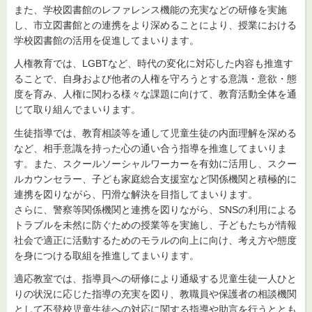
また、学校図書館のレファレンス機能の充実などの研修を実施
し、市立図書館との連携をより深めることにより、授業における
学校図書館の活用を促進してまいります。
人権教育では、LGBTなど、時代の変化に対応した内容も推進す
ることで、自身および他者の人権を守ろうとする意識・意欲・態
度を育み、人権に関わる様々な課題に向けて、教育活動全体を通
じて取り組んでまいります。
生徒指導では、教育相談等を通して児童生徒の内面理解を深める
など、相手意識を持った心の通い合う指導を推進してまいりま
す。また、スクールソーシャルワーカーを有効に活用し、スクー
ルカウンセラー、子ども家庭総合支援室など関係機関と積極的に
連携を図りながら、円滑な解決を目指してまいります。
さらに、警察等関係機関と連携を図りながら、SNSの利用による
トラブルを未然に防ぐための授業等を実施し、子どもたちが情報
社会で適正に活動するためのモラルの向上に向け、考え方や態度
を身につける取組を推進してまいります。
適応教室では、指導員への研修により通級する児童生徒一人ひと
りの状況に応じた指導の充実を図り、教職員や保護者の相談機関
として不登校児童生徒への対応に関する指導や助言を行うととも