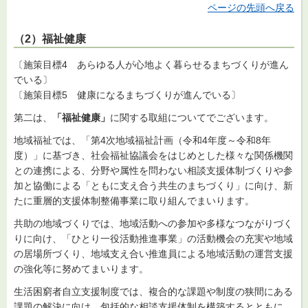
ページの先頭へ戻る
（2）福祉健康
〔施策目標4 あらゆる人が心地よく暮らせるまちづくりが進ん
でいる〕
〔施策目標5 健康になるまちづくりが進んでいる〕
第二は、
「福祉健康」
に関する取組についてでございます。
地域福祉では、「第4次地域福祉計画（令和4年度～令和8年
度）」に基づき、社会福祉協議会をはじめとした様々な関係機関
との連携による、分野や属性を問わない相談支援体制づくりや参
加と協働による「ともに支え合う共生のまちづくり」に向け、新
たに重層的支援体制整備事業に取り組んでまいります。
共助の地域づくりでは、地域活動への参加や多様なつながりづく
りに向け、「ひとり一役活動推進事業」の活動機会の充実や地域
の居場所づくり、地域支え合い推進員による地域活動の運営支援
の強化等に努めてまいります。
生活困窮者自立支援制度では、複合的な課題や制度の狭間にある
課題の解決に向け、包括的な相談支援体制を構築するとともに、