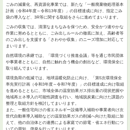
ごみの減量化、再資源化事業では、新たな「一般廃棄物処理基本
計画（令和4年度～令和13年度）」の目標達成に向け、指定ごみ
袋の導入など、3R等に関する取組をさらに進めてまいります。
ごみの収集では、清潔なまちなみを保つため、安全かつ速やかな
作業に努めるとともに、ごみ出しルールの徹底に加え、高齢者等
のごみ出しを支援する「さわやか収集」のニーズ増加に対応して
まいります。
自然環境の承継では、「環境づくり推進会議」等を通じ市民団体
や事業者とともに、自然に触れ合う機会の創出など、環境保全に
取り組んでまいります。
環境負荷の低減では、地球温暖化防止に向け、「第5次環境保全
率先実行計画（令和3年度～令和7年度）」の目標達成に向け取組
を進めるとともに、市域全体の温室効果ガス排出量の現状把握や
地域再エネ導入の可能性調査を行い、地域脱炭素に向けた課題の
整理と取組方針を検討してまいります。
また、一般住宅向けの省エネルギー設備導入補助や事業者向け次
世代自動車導入補助などの温室効果ガスの削減へ向けた取組に加
えて、他の自治体との連携による家庭での節電・省エネ行動につ
いての周知、啓発を行ってまいります。