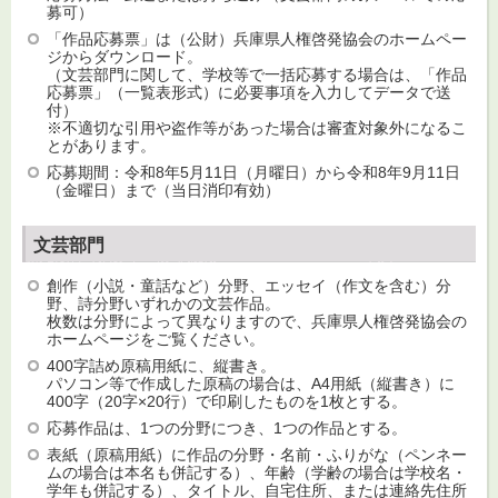
募可）
「作品応募票」は（公財）兵庫県人権啓発協会のホームペー
ジからダウンロード。
（文芸部門に関して、学校等で一括応募する場合は、「作品
応募票」（一覧表形式）に必要事項を入力してデータで送
付）
※不適切な引用や盗作等があった場合は審査対象外になるこ
とがあります。
応募期間：令和8年5月11日（月曜日）から令和8年9月11日
（金曜日）まで（当日消印有効）
文芸部門
創作（小説・童話など）分野、エッセイ（作文を含む）分
野、詩分野いずれかの文芸作品。
枚数は分野によって異なりますので、兵庫県人権啓発協会の
ホームページをご覧ください。
400字詰め原稿用紙に、縦書き。
パソコン等で作成した原稿の場合は、A4用紙（縦書き）に
400字（20字×20行）で印刷したものを1枚とする。
応募作品は、1つの分野につき、1つの作品とする。
表紙（原稿用紙）に作品の分野・名前・ふりがな（ペンネー
ムの場合は本名も併記する）、年齢（学齢の場合は学校名・
学年も併記する）、タイトル、自宅住所、または連絡先住所