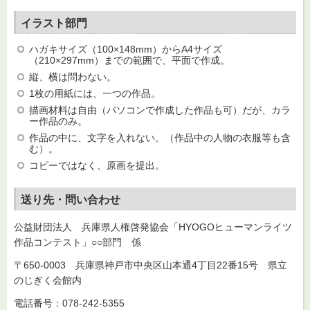
イラスト部門
ハガキサイズ（100×148mm）からA4サイズ
（210×297mm）までの範囲で、平面で作成。
縦、横は問わない。
1枚の用紙には、一つの作品。
描画材料は自由（パソコンで作成した作品も可）だが、カラ
ー作品のみ。
作品の中に、文字を入れない。（作品中の人物の衣服等も含
む）。
コピーではなく、原画を提出。
送り先・問い合わせ
公益財団法人 兵庫県人権啓発協会「HYOGOヒューマンライツ
作品コンテスト」○○部門 係
〒650-0003 兵庫県神戸市中央区山本通4丁目22番15号
県
立
のじぎく会館内
電話番号：078-242-5355