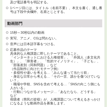
及び電話番号を明記する。
1ページ目には、タイトル（名前不要）、本文を書く、通し番
号は下段中央欄外、右肩とじとする。
動画部門
15秒～30秒以内の動画
実写、アニメ、CGは問わない。
音声には日本語字幕をつける。
応募作品のテーマ
具体的な人権課題に即したテーマであること。
「インターネットにおける人権侵害」、「外国人（多文化共
生）」、「障害者」、「性的マイノリティ」、「子ども」、
「部落差別（同和問題）」など
（作品制作に向けたモチーフ例）
・多様性や違いを考える…「みんな違って当たり前」
・身近な日常から考える…「その一言、誰かを傷つけていな
い？」
・職場や学校、SNSを含めて考える…「SNSの向こう側にも
人がいる」
・行動につながるメッセージ…「あなたなら、どうする」
など
視聴者（県民の皆様）が、人権課題について考えるきっかけ
になるような動画作品を募集します。