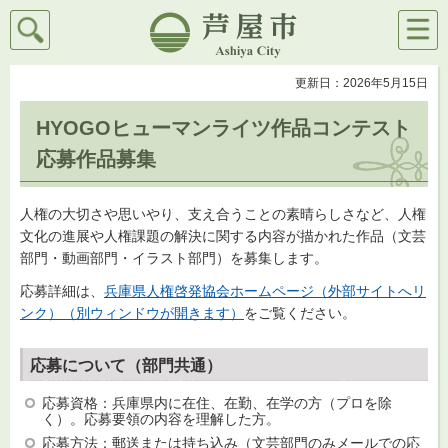
検索
メニ
芦屋市
ュー
更新日：2026年5月15日
HYOGOヒューマンライツ作品コンテスト
応募作品募集
人権の大切さや思いやり、支え合うことの素晴らしさなど、人権
文化の進展や人権課題の解決に関する内容が描かれた作品（文芸
部門・動画部門・イラスト部門）を募集します。
応募詳細は、
兵庫県人権啓発協会ホームページ（外部サイトへリ
ンク）（別ウィンドウが開きます）
をご覧ください。
応募について（部門共通）
応募資格：兵庫県内に在住、在勤、在学の方（プロを除
く）。応募要領の内容を理解した方。
応募方法：郵送または持ち込み（文芸部門のみメールでの応