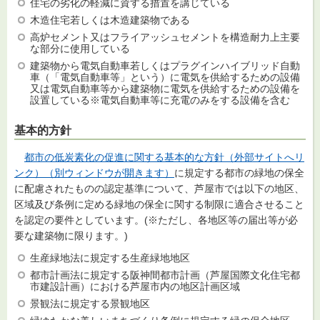
住宅の劣化の軽減に資する措置を講じている
木造住宅若しくは木造建築物である
高炉セメント又はフライアッシュセメントを構造耐力上主要
な部分に使用している
建築物から電気自動車若しくはプラグインハイブリッド自動
車（「電気自動車等」という）に電気を供給するための設備
又は電気自動車等から建築物に電気を供給するための設備を
設置している※電気自動車等に充電のみをする設備を含む
基本的方針
都市の低炭素化の促進に関する基本的な方針（外部サイトへリ
ンク）（別ウィンドウが開きます）
に規定する都市の緑地の保全
に配慮されたものの認定基準について、芦屋市では以下の地区、
区域及び条例に定める緑地の保全に関する制限に適合させること
を認定の要件としています。(※ただし、各地区等の届出等が必
要な建築物に限ります。)
生産緑地法に規定する生産緑地地区
都市計画法に規定する阪神間都市計画（芦屋国際文化住宅都
市建設計画）における芦屋市内の地区計画区域
景観法に規定する景観地区