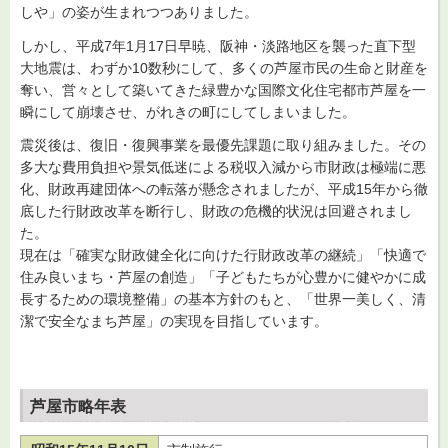
しや」の姿が生まれつつありました。
しかし、平成7年1月17日早暁、阪神・淡路地区を襲った直下型
大地震は、わずか10数秒にして、多くの芦屋市民の生命と財産を
奪い、営々として築いてきた緑豊かな国際文化住宅都市芦屋を一
瞬にして崩壊させ、がれきの町にしてしまいました。
震災後は、復旧・復興事業を最優先課題に取り組みました。その
多大な費用負担や景気低迷による税収入減から市財政は極端に悪
化、財政再建団体への転落が懸念されましたが、平成15年から徹
底した行財政改革を断行し、財政の危機的状況は回避されまし
た。
現在は「確実な財政健全化に向けた行財政改革の継続」「快適で
住み良いまち・芦屋の創造」「子どもたちが心豊かに健やかに成
長するための環境整備」の基本方針のもと、「世界一美しく、清
潔で安全なまち芦屋」の実現を目指しています。
芦屋市略年表