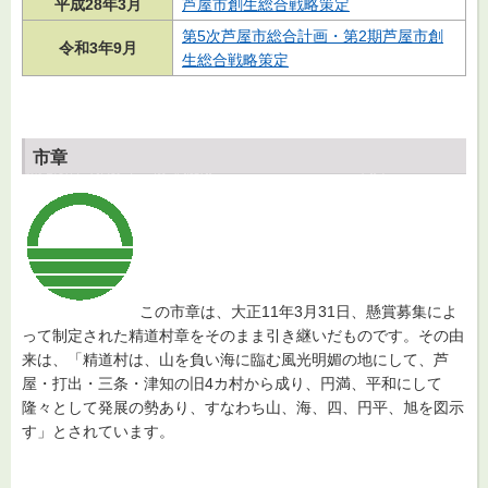
平成28年3月
芦屋市創生総合戦略策定
第5次芦屋市総合計画・第2期芦屋市創
令和3年9月
生総合戦略策定
市章
この市章は、大正11年3月31日、懸賞募集によ
って制定された精道村章をそのまま引き継いだものです。その由
来は、「精道村は、山を負い海に臨む風光明媚の地にして、芦
屋・打出・三条・津知の旧4カ村から成り、円満、平和にして
隆々として発展の勢あり、すなわち山、海、四、円平、旭を図示
す」とされています。