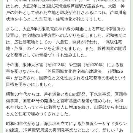
はじめ、大正2年には国鉄東海道線芦屋駅が設置され、大阪・神
戸の郊外として優れた立地と環境が注目されるにつれ、芦屋川扇
状地を中心とした別荘地・住宅地化が始まりました。
さらに、大正9年の阪急電鉄神戸線の開通による芦屋川停留所の
設置は、住宅地の山手方面への広がりを促しました。昭和初期に
は、広壮邸宅地としての「六麓荘」開発が行われ、「高級住宅
地・芦屋」のイメージを定着させました。また、阪神国道の開通
など都市としての骨格づくりも進みました。
その後、阪神大水害（昭和13年）や空襲（昭和20年）による被
害を受けながらも、「芦屋国際文化住宅都市建設法」（昭和26
年）が公布され、国際性と文化性あふれる住宅都市の形成という
目標を明らかにしました。
昭和30年代からは、芦有道路と奥山の開発、下水道事業、区画整
備事業、国道43号の開通など都市基盤の整備が進められ、昭和
40年代に入ってからは着実な人口増加を続け、山麓部から南はほ
とんど住宅で埋めつくされました。
昭和50年代からは、海浜埋め立てによる芦屋浜シーサイドタウン
の建設、JR芦屋駅周辺の再開発事業などによって、新しい「あ