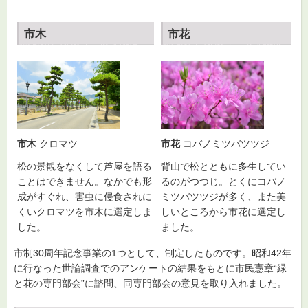
市木
市花
市木
クロマツ
市花
コバノミツバツツジ
松の景観をなくして芦屋を語る
背山で松とともに多生してい
ことはできません。なかでも形
るのがつつじ。とくにコバノ
成がすぐれ、害虫に侵食されに
ミツバツツジが多く、また美
くいクロマツを市木に選定しま
しいところから市花に選定し
した。
ました。
市制30周年記念事業の1つとして、制定したものです。昭和42年
に行なった世論調査でのアンケートの結果をもとに市民憲章“緑
と花の専門部会”に諮問、同専門部会の意見を取り入れました。