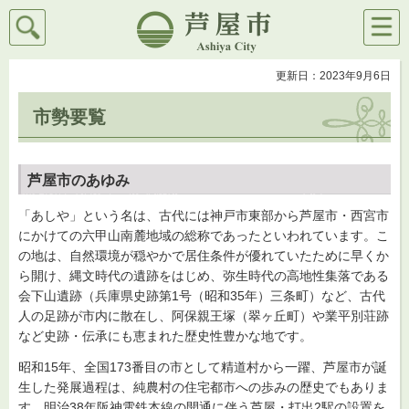
検索
メニ
芦屋市
ュー
更新日：2023年9月6日
市勢要覧
芦屋市のあゆみ
「あしや」という名は、古代には神戸市東部から芦屋市・西宮市
にかけての六甲山南麓地域の総称であったといわれています。こ
の地は、自然環境が穏やかで居住条件が優れていたために早くか
ら開け、縄文時代の遺跡をはじめ、弥生時代の高地性集落である
会下山遺跡（兵庫県史跡第1号（昭和35年）三条町）など、古代
人の足跡が市内に散在し、阿保親王塚（翠ヶ丘町）や業平別荘跡
など史跡・伝承にも恵まれた歴史性豊かな地です。
昭和15年、全国173番目の市として精道村から一躍、芦屋市が誕
生した発展過程は、純農村の住宅都市への歩みの歴史でもありま
す。明治38年阪神電鉄本線の開通に伴う芦屋・打出2駅の設置を