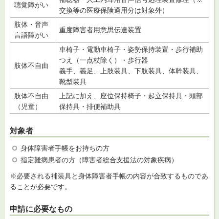
聴覚障がい
交換等の医療保険適用分は対象外）
肢体・音声
重度障害者用意思伝達装置
言語障がい
車椅子・電動車椅子・姿勢保持装置・歩行補助
つえ（一点杖除く）・歩行器
肢体不自由
義手、義足、上肢装具、下肢装具、体幹装具、
靴型装具
肢体不自由
上記に加え、座位保持椅子・起立保持具・頭部
（児童）
保持具・排便補助具
対象者
身体障害者手帳をお持ちの方
指定難病患者の方（障害者総合支援法の対象疾病）
※必要される補装具と身体障害者手帳の内容が合致するものであ
ることが必要です。
申請に必要なもの