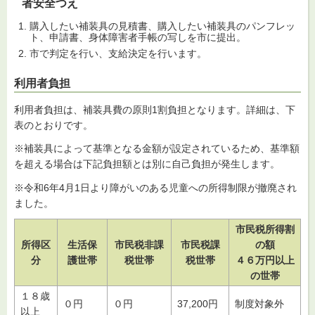
者安全つえ
購入したい補装具の見積書、購入したい補装具のパンフレッ
ト、申請書、身体障害者手帳の写しを市に提出。
市で判定を行い、支給決定を行います。
利用者負担
利用者負担は、補装具費の原則1割負担となります。詳細は、下
表のとおりです。
※補装具によって基準となる金額が設定されているため、基準額
を超える場合は下記負担額とは別に自己負担が発生します。
※令和6年4月1日より障がいのある児童への所得制限が撤廃され
ました。
市民税所得割
所得区
生活保
市民税非課
市民税課
の額
分
護世帯
税世帯
税世帯
４６万円以上
の世帯
１８歳
０円
０円
37,200円
制度対象外
以上