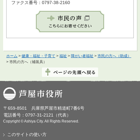
ファクス番号：0797-38-2160
ホーム
>
健康・福祉・子育て
>
福祉
>
障がい者福祉
>
市民の方へ（助成）
> 市民の方へ（補装具）
芦屋市役所
〒659-8501 兵庫県芦屋市精道町7番6号
電話番号：0797-31-2121（代表）
Copyright © Ashiya City. All Rights Reserved.
このサイトの使い方