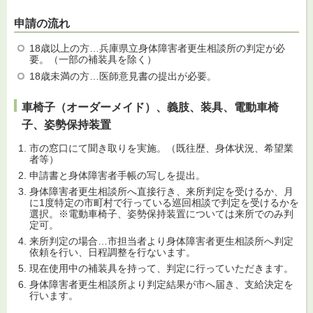
申請の流れ
18歳以上の方…兵庫県立身体障害者更生相談所の判定が必
要。（一部の補装具を除く）
18歳未満の方…医師意見書の提出が必要。
車椅子（オーダーメイド）、義肢、装具、電動車椅
子、姿勢保持装置
市の窓口にて聞き取りを実施。（既往歴、身体状況、希望業
者等）
申請書と身体障害者手帳の写しを提出。
身体障害者更生相談所へ直接行き、来所判定を受けるか、月
に1度特定の市町村で行っている巡回相談で判定を受けるかを
選択。※電動車椅子、姿勢保持装置については来所でのみ判
定可。
来所判定の場合…市担当者より身体障害者更生相談所へ判定
依頼を行い、日程調整を行ないます。
現在使用中の補装具を持って、判定に行っていただきます。
身体障害者更生相談所より判定結果が市へ届き、支給決定を
行います。