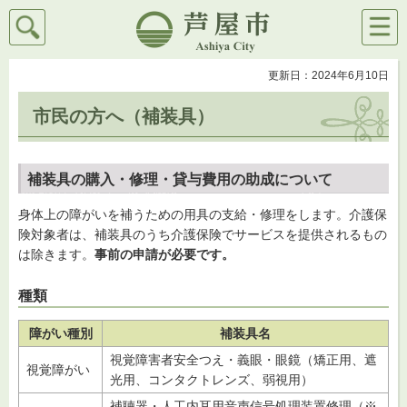
検索
メニ
芦屋市
ュー
更新日：2024年6月10日
市民の方へ（補装具）
補装具の購入・修理・貸与費用の助成について
身体上の障がいを補うための用具の支給・修理をします。介護保
険対象者は、補装具のうち介護保険でサービスを提供されるもの
は除きます。
事前の申請が必要です。
種類
障がい種別
補装具名
視覚障害者安全つえ・義眼・眼鏡（矯正用、遮
視覚障がい
光用、コンタクトレンズ、弱視用）
補聴器・人工内耳用音声信号処理装置修理（※