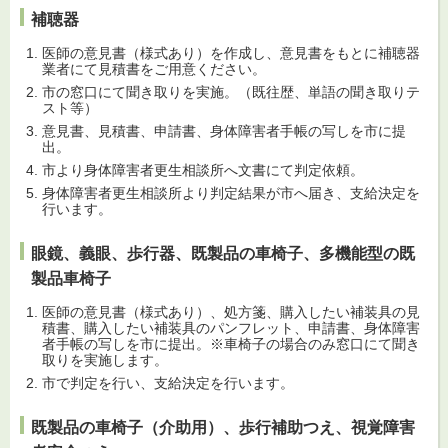
補聴器
医師の意見書（様式あり）を作成し、意見書をもとに補聴器
業者にて見積書をご用意ください。
市の窓口にて聞き取りを実施。（既往歴、単語の聞き取りテ
スト等）
意見書、見積書、申請書、身体障害者手帳の写しを市に提
出。
市より身体障害者更生相談所へ文書にて判定依頼。
身体障害者更生相談所より判定結果が市へ届き、支給決定を
行います。
眼鏡、義眼、歩行器、既製品の車椅子、多機能型の既
製品車椅子
医師の意見書（様式あり）、処方箋、購入したい補装具の見
積書、購入したい補装具のパンフレット、申請書、身体障害
者手帳の写しを市に提出。※車椅子の場合のみ窓口にて聞き
取りを実施します。
市で判定を行い、支給決定を行います。
既製品の車椅子（介助用）、歩行補助つえ、視覚障害