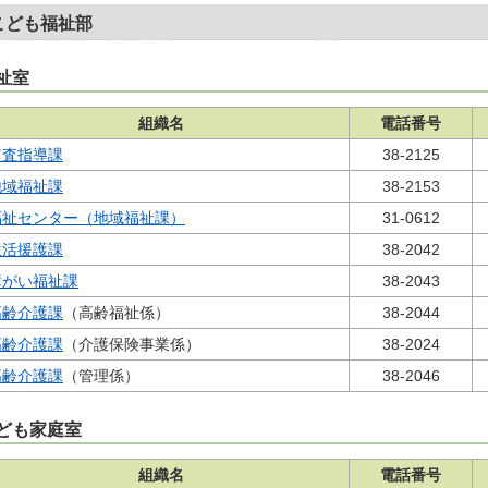
こども福祉部
祉室
組織名
電話番号
監査指導課
38-2125
地域福祉課
38-2153
福祉センター（地域福祉課）
31-0612
生活援護課
38-2042
障がい福祉課
38-2043
高齢介護課
（高齢福祉係）
38-2044
高齢介護課
（介護保険事業係）
38-2024
高齢介護課
（管理係）
38-2046
ども家庭室
組織名
電話番号