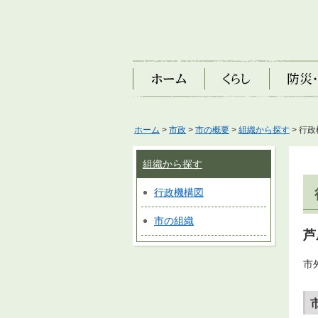
ホーム
くらし
防災・安
ホーム
>
市政
>
市の概要
>
組織から探す
> 行
組織から探す
行政機構図
市の組織
芦
市