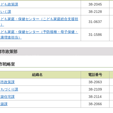
こども政策課
38-2045
ほいく課
38-2128
こども家庭・保健センター（こども家庭総合支援担
31-0637
当）
こども家庭・保健センター（予防接種・母子保健・
31-1586
健康増進担当）
都市政策部
市戦略室
組織名
電話番号
都市政策課
38-2063
まちづくり課
38-2109
建築住宅課
38-2114
建築課
38-2066