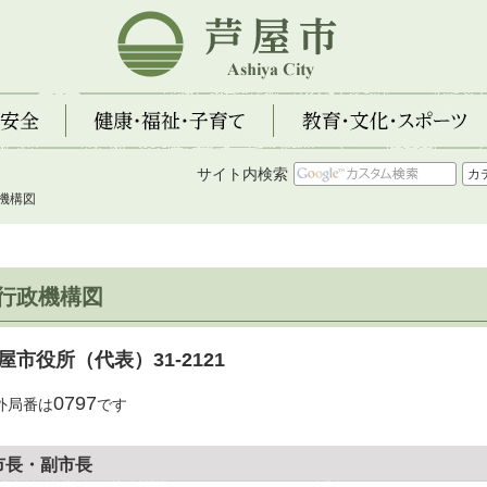
芦屋市
全
健康・福祉・子育て
教育・文化・スポーツ
サイト内検索
政機構図
行政機構図
屋市役所（代表）31-2121
0797
外局番は
です
市長・副市長