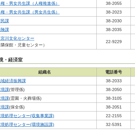
人権・男女共生課（人権推進係）
38-2055
人権・男女共生課（男女共生係）
38-2023
市民課
38-2030
保険課
38-2035
上宮川文化センター
22-9229
（隣保館・児童センター）
境・経済室
組織名
電話番号
地域経済振興課
38-2033
環境課
(管理係)
38-2050
環境課
(霊園・火葬場係)
38-3105
環境課
(保全係)
38-2051
環境処理センター(収集事業課)
22-2155
環境処理センター(環境施設課)
32-5391