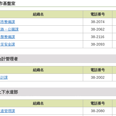
市基盤室
組織名
電話番号
都市整備課
38-2074
道路・公園課
38-2062
基盤整備課
38-2116
防災安全課
38-2093
会計管理者
組織名
電話番号
会計課
38-2002
上下水道部
組織名
電話番号
水道管理課
38-2080