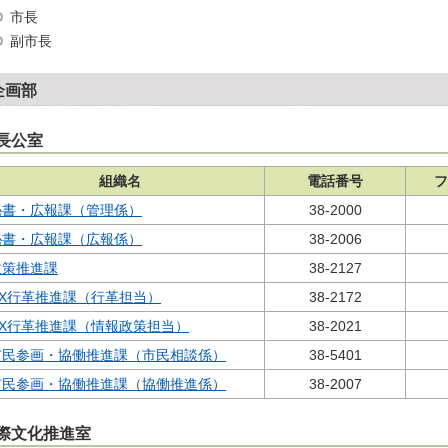
市長
副市長
企画部
長公室
組織名
電話番号
フ
秘書・広報課（管理係）
38-2000
秘書・広報課（広報係）
38-2006
政策推進課
38-2127
DX行革推進課（行革担当）
38-2172
DX行革推進課（情報政策担当）
38-2021
市民参画・協働推進課（市民相談係）
38-5401
市民参画・協働推進課（協働推進係）
38-2007
際文化推進室