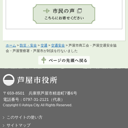
ホーム
>
防災・安全
>
交通
>
交通安全
> 芦屋市商工会・芦屋交通安全協
会・芦屋警察署・芦屋市が対談を行ないました
芦屋市役所
〒659-8501 兵庫県芦屋市精道町7番6号
電話番号：0797-31-2121（代表）
Copyright © Ashiya City. All Rights Reserved.
このサイトの使い方
サイトマップ