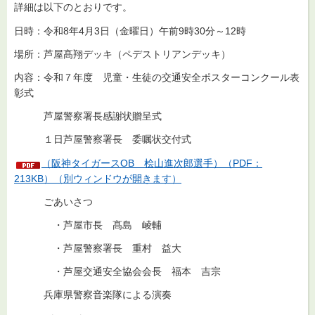
詳細は以下のとおりです。
日時：令和8年4月3日（金曜日）午前9時30分～12時
場所：芦屋髙翔デッキ（ペデストリアンデッキ）
内容：令和７年度 児童・生徒の交通安全ポスターコンクール表
彰式
芦屋警察署長感謝状贈呈式
１日芦屋警察署長 委嘱状交付式
（阪神タイガースOB 桧山進次郎選手）（PDF：
213KB）（別ウィンドウが開きます）
ごあいさつ
・芦屋市長 髙島 崚輔
・芦屋警察署長 重村 益大
・芦屋交通安全協会会長 福本 吉宗
兵庫県警察音楽隊による演奏