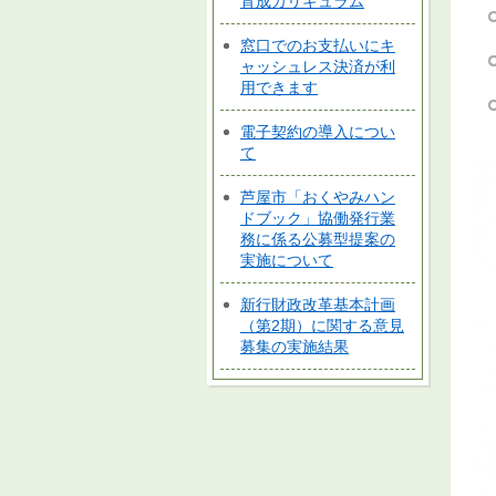
育成カリキュラム
窓口でのお支払いにキ
ャッシュレス決済が利
用できます
電子契約の導入につい
て
芦屋市「おくやみハン
ドブック」協働発行業
務に係る公募型提案の
実施について
新行財政改革基本計画
（第2期）に関する意見
募集の実施結果