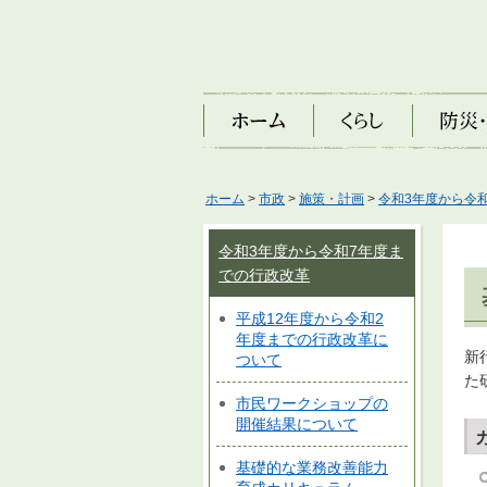
ホーム
くらし
防災・安
ホーム
>
市政
>
施策・計画
>
令和3年度から令
令和3年度から令和7年度ま
での行政改革
平成12年度から令和2
年度までの行政改革に
新
ついて
た
市民ワークショップの
開催結果について
基礎的な業務改善能力