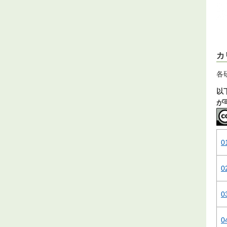
カ
各
以
が
0
0
0
0