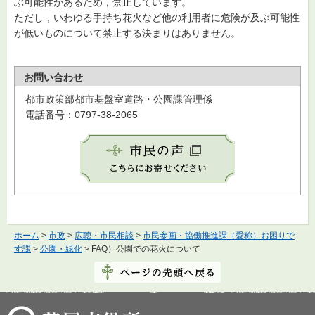
ぶ可能性があるため，禁止しています。
ただし，いわゆる手持ち花火など他の利用者に危険が及ぶ可能性
が低いものについて禁止する決まりはありません。
お問い合わせ
都市政策部都市基盤室道路・公園課管理係
電話番号：0797-38-2065
ホーム
>
市政
>
広聴・市民相談
>
市民参画・協働推進課（愛称）お困りで
す課
>
公園・緑化
> FAQ）公園での花火について
芦屋市役所