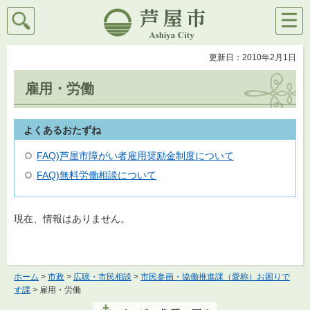
検索
メニ
芦屋市
ュー
更新日：2010年2月1日
雇用・労働
よくあるおたずね
FAQ)芦屋市障がい者雇用奨励金制度について
FAQ)無料労働相談について
現在、情報はありません。
ホーム
>
市政
>
広聴・市民相談
>
市民参画・協働推進課（愛称）お困りで
す課
> 雇用・労働