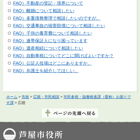
FAQ）不動産の登記・境界について
FAQ）離婚について相談したい
FAQ）多重債務整理で相談したいのですが。
FAQ）交通事故の損害賠償について相談したい
FAQ）子供の養育費について相談したい
FAQ）連帯保証人になり困っています
FAQ）遺産相続について相談したい
FAQ）自動車税についてどこに聞けばよいですか？
FAQ）公証人役場はどこにありますか。
FAQ）弁護士を紹介してほしい。
ホーム
>
市政
>
広聴・市民相談
>
市民参画・協働推進課（愛称）お困りで
す課
> 広聴
芦屋市役所