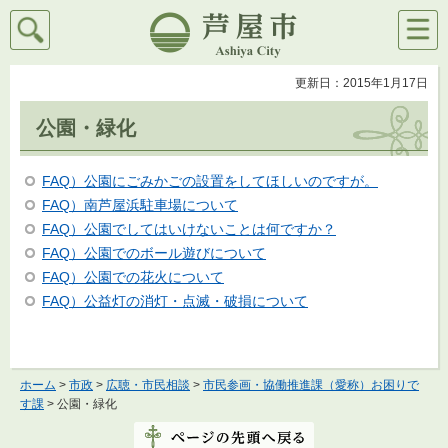
検索
メニ
芦屋市
ュー
更新日：2015年1月17日
公園・緑化
FAQ）公園にごみかごの設置をしてほしいのですが。
FAQ）南芦屋浜駐車場について
FAQ）公園でしてはいけないことは何ですか？
FAQ）公園でのボール遊びについて
FAQ）公園での花火について
FAQ）公益灯の消灯・点滅・破損について
ホーム
>
市政
>
広聴・市民相談
>
市民参画・協働推進課（愛称）お困りで
す課
> 公園・緑化