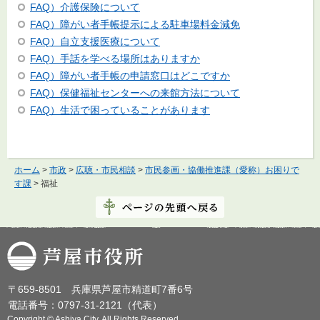
FAQ）介護保険について
FAQ）障がい者手帳提示による駐車場料金減免
FAQ）自立支援医療について
FAQ）手話を学べる場所はありますか
FAQ）障がい者手帳の申請窓口はどこですか
FAQ）保健福祉センターへの来館方法について
FAQ）生活で困っていることがあります
ホーム
>
市政
>
広聴・市民相談
>
市民参画・協働推進課（愛称）お困りで
す課
> 福祉
芦屋市役所
〒659-8501 兵庫県芦屋市精道町7番6号
電話番号：0797-31-2121（代表）
Copyright © Ashiya City. All Rights Reserved.