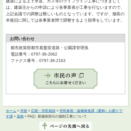
建築による上下水道、ガス等のライフライン工事につきまして
は、建築主からの申請により各事業者が工事を行ないますので、
上記会議での調整は難しいものとなっています。ですが、舗装の
本復旧に関しては各事業者間で調整するよう指導をしています。
お問い合わせ
都市政策部都市基盤室道路・公園課管理係
電話番号：0797-38-2062
ファクス番号：0797-38-2163
ホーム
>
市政
>
広聴・市民相談
>
市民参画・協働推進課（愛称）お困りで
す課
>
道路
> FAQ）新舗装部分の掘削工事について