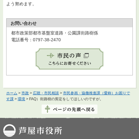
よう努めます。
お問い合わせ
都市政策部都市基盤室道路・公園課街路樹係
電話番号：0797-38-2470
ホーム
>
市政
>
広聴・市民相談
>
市民参画・協働推進課（愛称）お困りで
す課
>
環境
> FAQ）街路樹の剪定をしてほしいのですが。
芦屋市役所