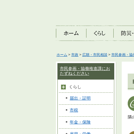
ホーム
くらし
防災・安
ホーム
>
市政
>
広聴・市民相談
>
市民参画・協
市民参画・協働推進課にお
たずねください
くらし
届出・証明
市税
隣
年金・保険