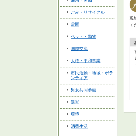
雇用・労働
ごみ・リサイクル
現
霊園
く
ペット・動物
国際交流
人権・平和事業
市民活動・地域・ボラ
ンティア
男女共同参画
選挙
環境
消費生活