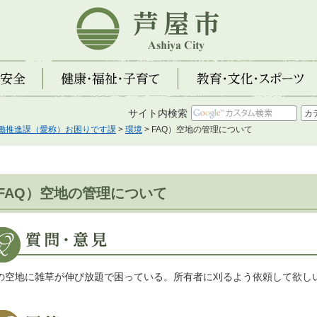
芦屋市
全
健康・福祉・子育て
教育・文化・スポーツ
サイト内検索
働推進課（愛称）お困りです課
>
環境
> FAQ）空地の管理について
FAQ）空地の管理について
の空地に雑草が伸び放題で困っている。所有者に刈るよう依頼して欲し