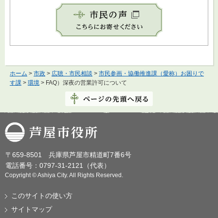
ホーム
>
市政
>
広聴・市民相談
>
市民参画・協働推進課（愛称）お困りで
す課
>
環境
> FAQ）深夜の営業許可について
芦屋市役所
〒659-8501 兵庫県芦屋市精道町7番6号
電話番号：0797-31-2121（代表）
Copyright © Ashiya City. All Rights Reserved.
このサイトの使い方
サイトマップ