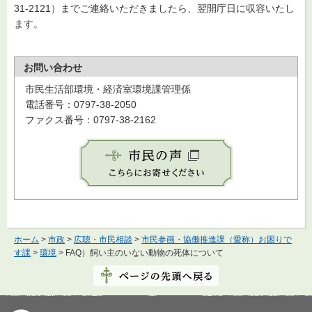
31-2121）までご連絡いただきましたら、翌開庁日に収容いたし
ます。
お問い合わせ
市民生活部環境・経済室環境課管理係
電話番号：0797-38-2050
ファクス番号：0797-38-2162
ホーム
>
市政
>
広聴・市民相談
>
市民参画・協働推進課（愛称）お困りで
す課
>
環境
> FAQ）飼い主のいない動物の死体について