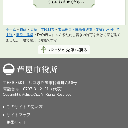
ホーム
>
市政
>
広聴・市民相談
>
市民参画・協働推進課（愛称）お困りで
す課
>
開発・建築
> FAQ)過去に４３条ただし書きの許可を受けて家を建て
ましたが，建て替えは可能ですか
芦屋市役所
〒659-8501 兵庫県芦屋市精道町7番6号
電話番号：0797-31-2121（代表）
Copyright © Ashiya City. All Rights Reserved.
このサイトの使い方
サイトマップ
携帯サイト