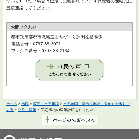
ついて知りたい場合は標識に記載されています代理者の連絡先に
直接連絡してください。
お問い合わせ
都市政策部都市戦略室まちづくり課開発指導係
電話番号：0797-38-2071
ファクス番号：0797-38-2164
ホーム
>
市政
>
広聴・市民相談
>
市民参画・協働推進課（愛称）お困りで
す課
>
開発・建築
> FAQ)隣地の建築計画を知りたい
芦屋市役所