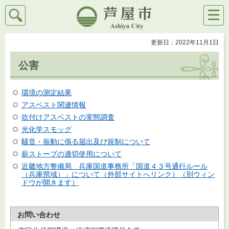
検索
メニ
芦屋市
ュー
更新日：2022年11月1日
公害
環境の測定結果
アスベスト関連情報
吹付けアスベストの実態調査
光化学スモッグ
騒音・振動に係る届出及び規制について
薪ストーブの適切使用について
近畿地方整備局 兵庫国道事務所「国道４３号通行ルール
（兵庫県域）」について（外部サイトへリンク）（別ウィン
ドウが開きます）
お問い合わせ