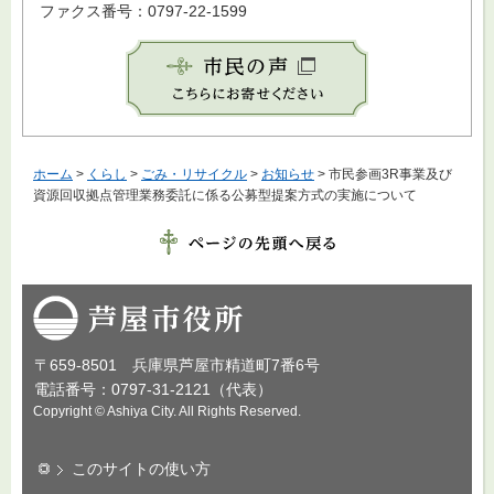
ファクス番号：0797-22-1599
ホーム
>
くらし
>
ごみ・リサイクル
>
お知らせ
> 市民参画3R事業及び
資源回収拠点管理業務委託に係る公募型提案方式の実施について
芦屋市役所
〒659-8501 兵庫県芦屋市精道町7番6号
電話番号：0797-31-2121（代表）
Copyright © Ashiya City. All Rights Reserved.
このサイトの使い方