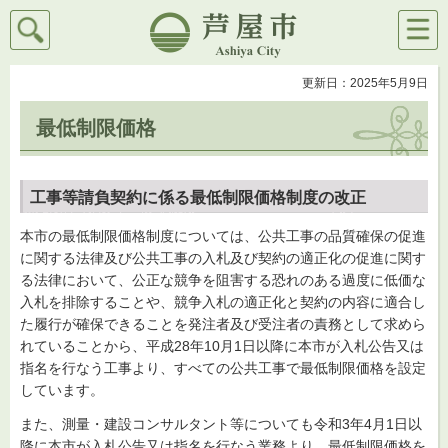
検索
メニ
芦屋市
ュー
更新日：2025年5月9日
最低制限価格
工事等請負契約に係る最低制限価格制度の改正
本市の最低制限価格制度については、公共工事の品質確保の促進
に関する法律及び公共工事の入札及び契約の適正化の促進に関す
る法律において、公正な競争を阻害する恐れのある過度に低価な
入札を排除することや、競争入札の適正化と契約の内容に適合し
た履行が確保できることを発注者及び受注者の責務として求めら
れていることから、平成28年10月1日以降に本市が入札公告又は
指名を行なう工事より、すべての公共工事で最低制限価格を設定
しています。
また、測量・建設コンサルタント等についても令和3年4月1日以
降に本市が入札公告又は指名を行なう業務より、最低制限価格を