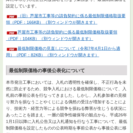
設定しています。
（旧）芦屋市工事等の請負契約に係る最低制限価格取扱要
領（PDF：166KB）（別ウィンドウが開きます）
芦屋市工事等の請負契約に係る最低制限価格取扱要領
（PDF：104KB）（別ウィンドウが開きます）
最低制限価格の見直しについて（令和7年4月1日から適
用）（PDF：82KB）（別ウィンドウが開きます）
最低制限価格の事後公表化について
本市発注工事においては、入札の透明性を確保し、不正行為を未
然に防止するため、競争入札における最低制限価格について、入
札前の事前公表を行なってきました。しかし、入札参加者の見積
り努力を損なうことやくじによる偶然の受注が増加することによ
り、技術力・経営力等による競争を損ねる弊害が生じうる状況に
あったことを踏まえ、一層の競争性確保等の観点から、平成26年
1月1日以降に入札公告又は入札通知を行なう工事について、最低
制限価格を設定したものの公表時期を事前公表から事後公表に移