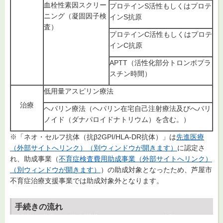
血栓性素因スクリー
プロテインS活性もしくはプロテ
ニング（凝固因子検
インS抗原
査）
プロテインC活性もしくはプロテ
インC抗原
APTT（活性化部分トロンボプラ
スチン時間）
低用量アスピリン療法
治療
ヘパリン療法（ヘパリン在宅自己注射療法及びへパリ
ノイド（ダナパロイドナトリウム）を含む。）
※「ネオ・セルフ抗体（抗β2GPI/HLA-DR抗体）」は
先進医療
（外部サイトへリンク）（別ウィンドウが開きます）
に認定さ
れ、助成事業（
不育症検査費用助成事業（外部サイトへリンク）
（別ウィンドウが開きます）
）の助成対象となったため、芦屋市
不育症治療支援事業では助成対象外となります。
手続きの流れ