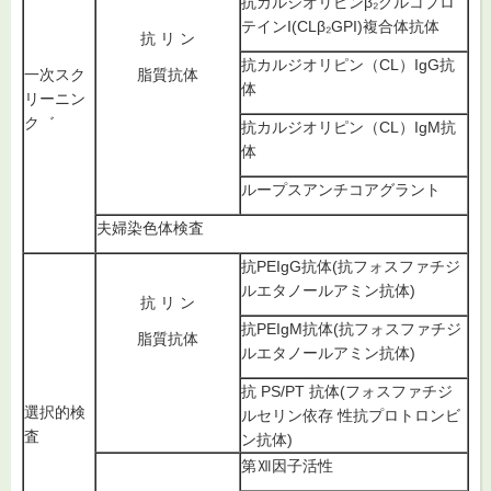
抗カルジオリピンβ₂グルコプロ
テインI(CLβ₂GPI)複合体抗体
抗 リ ン
抗カルジオリピン（CL）IgG抗
一次スク
脂質抗体
体
リーニン
ク゛
抗カルジオリピン（CL）IgM抗
体
ループスアンチコアグラント
夫婦染色体検査
抗PEIgG抗体(抗フォスファチジ
ルエタノールアミン抗体)
抗 リ ン
抗PEIgM抗体(抗フォスファチジ
脂質抗体
ルエタノールアミン抗体)
抗 PS/PT 抗体(フォスファチジ
選択的検
ルセリン依存 性抗プロトロンビ
査
ン抗体)
第Ⅻ因子活性