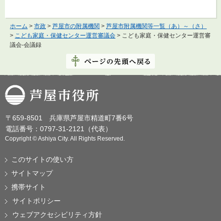
ホーム
>
市政
>
芦屋市の附属機関
>
芦屋市附属機関等一覧（あ）～（さ）
>
こども家庭・保健センター運営審議会
> こども家庭・保健センター運営審
議会-会議録
芦屋市役所
〒659-8501 兵庫県芦屋市精道町7番6号
電話番号：0797-31-2121（代表）
Copyright © Ashiya City. All Rights Reserved.
このサイトの使い方
サイトマップ
携帯サイト
サイトポリシー
ウェブアクセシビリティ方針