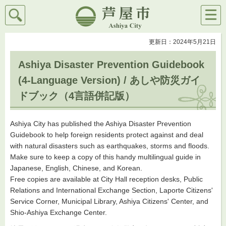
検索
メニ
芦屋市
ュー
更新日：2024年5月21日
Ashiya Disaster Prevention Guidebook
(4-Language Version) / あしや防災ガイ
ドブック（4言語併記版）
Ashiya City has published the Ashiya Disaster Prevention
Guidebook to help foreign residents protect against and deal
with natural disasters such as earthquakes, storms and floods.
Make sure to keep a copy of this handy multilingual guide in
Japanese, English, Chinese, and Korean.
Free copies are available at City Hall reception desks, Public
Relations and International Exchange Section, Laporte Citizens'
Service Corner, Municipal Library, Ashiya Citizens' Center, and
Shio-Ashiya Exchange Center.