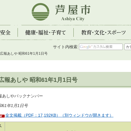
芦屋市
全
健康・福祉・子育て
教育・文化・スポーツ
サイト内検索
 広報あしや 昭和61年1月1日号
広報あしや 昭和61年1月1日号
報あしやバックナンバー
和61年1月1日号
全文掲載（PDF：17,192KB）（別ウィンドウが開きます）
ペ