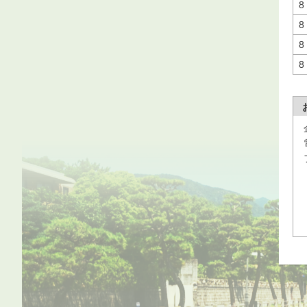
8
8
8
8