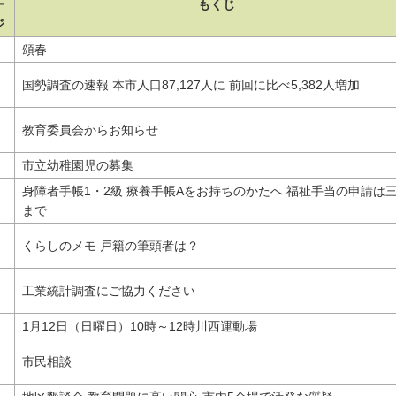
ー
もくじ
ジ
頌春
国勢調査の速報 本市人口87,127人に 前回に比べ5,382人増加
教育委員会からお知らせ
市立幼稚園児の募集
身障者手帳1・2級 療養手帳Aをお持ちのかたへ 福祉手当の申請は
まで
くらしのメモ 戸籍の筆頭者は？
工業統計調査にご協力ください
1月12日（日曜日）10時～12時川西運動場
市民相談