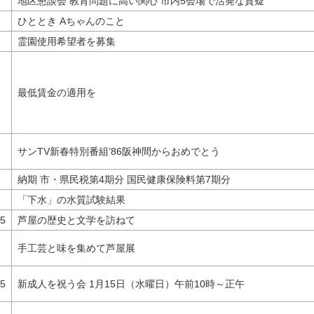
地区懇談会 教育問題に高い関心 市内5会場で活発な質疑
ひととき Aちゃんのこと
霊園使用希望者を募集
最低賃金の適用を
サンTV新春特別番組’86阪神間からおめでとう
納期 市・県民税第4期分 国民健康保険料第7期分
「下水」の水質試験結果
,5
芦屋の歴史と文学を訪ねて
手工芸と味を集めて芦屋展
,5
新成人を祝う会 1月15日（水曜日）午前10時～正午