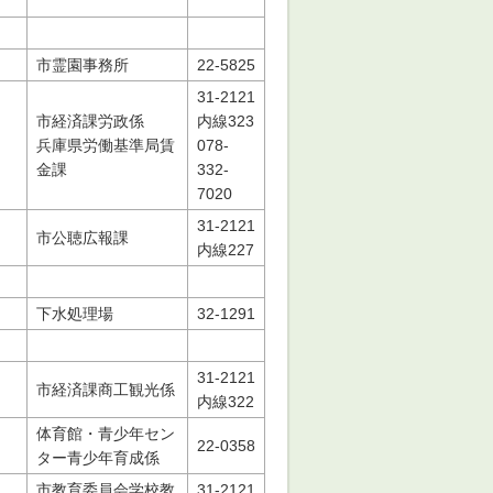
市霊園事務所
22-5825
31-2121
市経済課労政係
内線323
兵庫県労働基準局賃
078-
金課
332-
7020
31-2121
市公聴広報課
内線227
下水処理場
32-1291
31-2121
市経済課商工観光係
内線322
体育館・青少年セン
22-0358
ター青少年育成係
市教育委員会学校教
31-2121