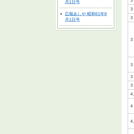
3
月1日号
3
広報あしや 昭和61年8
3
月1日号
3
3
3
3
4
4
4