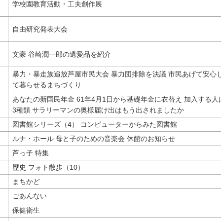
学校園教育活動・工夫創作展
自由研究発表大会
文豪 谷崎潤一郎の遺愛品を紹介
暴力・暴走族追放芦屋市民大会 暴力団排除を決議 市民あげて安心
て暮らせるまちづくり
あなたの新国民年金 61年4月1日から基礎年金に衣替え 加入する人
3種類 サラリーマンの奥様届け出はもう出されましたか
図書館シリーズ（4） コンピューターからみた図書館
ルナ・ホール 母と子のための音楽会 休館のお知らせ
芦っ子 特集
歴史 フォト散歩（10）
まちかど
ごあんない
保健衛生