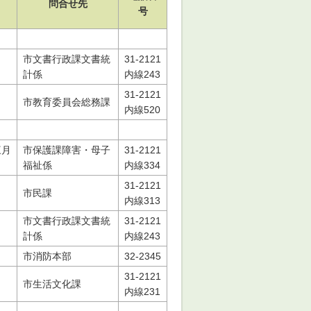
問合せ先
号
市文書行政課文書統
31-2121
計係
内線243
31-2121
市教育委員会総務課
内線520
三月
市保護課障害・母子
31-2121
福祉係
内線334
31-2121
市民課
内線313
市文書行政課文書統
31-2121
計係
内線243
市消防本部
32-2345
31-2121
市生活文化課
内線231