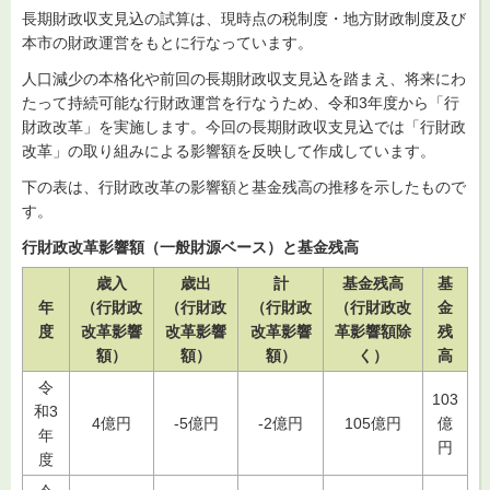
長期財政収支見込の試算は、現時点の税制度・地方財政制度及び
本市の財政運営をもとに行なっています。
人口減少の本格化や前回の長期財政収支見込を踏まえ、将来にわ
たって持続可能な行財政運営を行なうため、令和3年度から「行
財政改革」を実施します。今回の長期財政収支見込では「行財政
改革」の取り組みによる影響額を反映して作成しています。
下の表は、行財政改革の影響額と基金残高の推移を示したもので
す。
行財政改革影響額（一般財源ベース）と基金残高
歳入
歳出
計
基金残高
基
年
（行財政
（行財政
（行財政
（行財政改
金
度
改革影響
改革影響
改革影響
革影響額除
残
額）
額）
額）
く）
高
令
103
和3
4億円
-5億円
-2億円
105億円
億
年
円
度