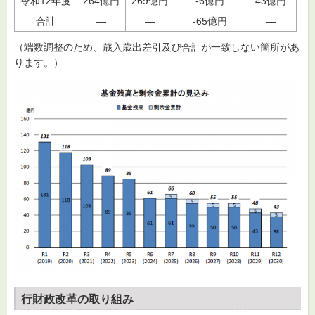
令和12年度
264億円
269億円
-6億円
43億円
合計
―
―
-65億円
―
（端数調整のため、歳入歳出差引及び合計が一致しない箇所があ
ります。）
行財政改革の取り組み