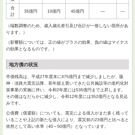
合
35億円
10億円
45億円
―
―
計
（端数調整のため、歳入歳出差引及び合計が一致しない箇所があ
ります。）
（影響額については、正の値がプラスの効果、負の値はマイナス
の効果となるものです。）
地方債の状況
市債残高は、平成27年度末に475億円まで減少しましたが、阪
神・淡路大震災以降、長年据え置いてきた公共施設等の老朽化対
策事業の実施に伴い、令和2年度には535億円まで上昇します。
その後はなだらかに減少し、令和12年度には352億円となる見込
みです。
公債費（償還額）についても、震災による借入がまだ多く残って
いることや上記の新たな借入により、震災前の23億円と比べると
依然として高い水準（40～50億円）となっています。