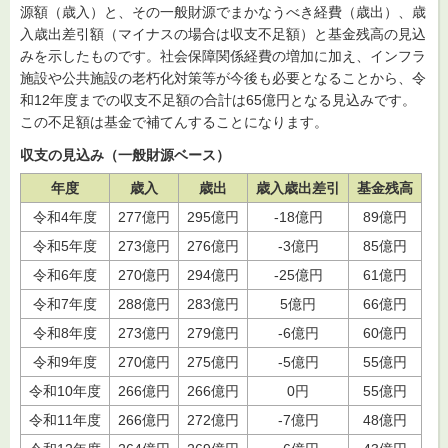
源額（歳入）と、その一般財源でまかなうべき経費（歳出）、歳
入歳出差引額（マイナスの場合は収支不足額）と基金残高の見込
みを示したものです。社会保障関係経費の増加に加え、インフラ
施設や公共施設の老朽化対策等が今後も必要となることから、令
和12年度までの収支不足額の合計は65億円となる見込みです。
この不足額は基金で補てんすることになります。
収支の見込み（一般財源ベース）
年度
歳入
歳出
歳入歳出差引
基金残高
令和4年度
277億円
295億円
-18億円
89億円
令和5年度
273億円
276億円
-3億円
85億円
令和6年度
270億円
294億円
-25億円
61億円
令和7年度
288億円
283億円
5億円
66億円
令和8年度
273億円
279億円
-6億円
60億円
令和9年度
270億円
275億円
-5億円
55億円
令和10年度
266億円
266億円
0円
55億円
令和11年度
266億円
272億円
-7億円
48億円