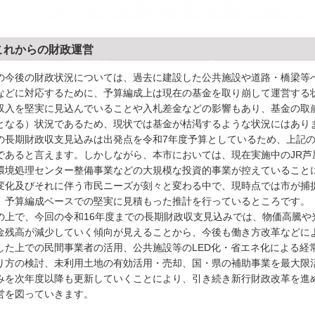
これからの財政運営
の今後の財政状況については、過去に建設した公共施設や道路・橋梁等
などに対応するために、予算編成上は現在の基金を取り崩して運営する
収入を堅実に見込んでいることや入札差金などの影響もあり、基金の取
となる）状況であるため、現状では基金が枯渇するような状況にはあり
の長期財政収支見込みは出発点を令和7年度予算としているため、上記
であると言えます。しかしながら、本市においては、現在実施中のJR芦
環境処理センター整備事業などの大規模な投資的事業が控えていること
変化及びそれに伴う市民ニーズが刻々と変わる中で、現時点では市が捕
、予算編成ベースでの堅実に見積もった推計を行っているところです。
の上で、今回の令和16年度までの長期財政収支見込みでは、物価高騰や
金残高が減少していく傾向が見えることから、今後も働き方改革などに
した上での民間事業者の活用、公共施設等のLED化・省エネ化による経
り方の検討、未利用土地の有効活用・売却、国・県の補助事業を最大限
みを次年度以降も更新していくことにより、引き続き新行財政改革を進
営を図っていきます。