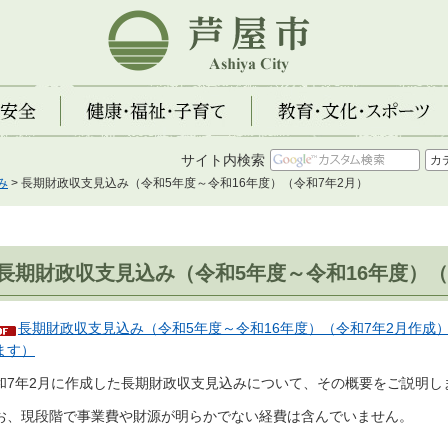
芦屋市
全
健康・福祉・子育て
教育・文化・スポーツ
サイト内検索
み
> 長期財政収支見込み（令和5年度～令和16年度）（令和7年2月）
長期財政収支見込み（令和5年度～令和16年度）（
長期財政収支見込み（令和5年度～令和16年度）（令和7年2月作成）（
ます）
和7年2月に作成した長期財政収支見込みについて、その概要をご説明し
お、現段階で事業費や財源が明らかでない経費は含んでいません。