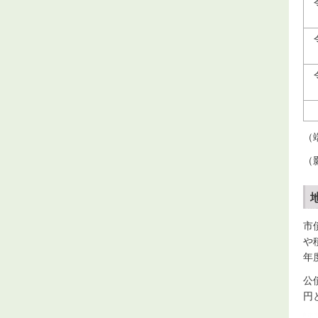
（
（
市
や
年
公
円