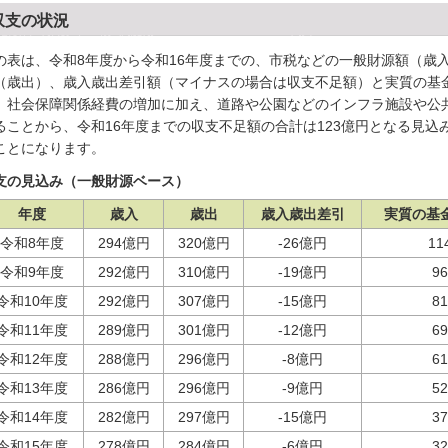
収支の状況
の表は、令和8年度から令和16年度までの、市税などの一般財源額（歳
（歳出）、歳入歳出差引額（マイナスの場合は収支不足額）と実質の基
。社会保障関係経費の増加に加え、道路や公園などのインフラ施設や公
ることから、令和16年度までの収支不足額の合計は123億円となる見
ことになります。
支の見込み（一般財源ベース）
年度
歳入
歳出
歳入歳出差引
実質の基
令和8年度
294億円
320億円
-26億円
1
令和9年度
292億円
310億円
-19億円
9
令和10年度
292億円
307億円
-15億円
8
令和11年度
289億円
301億円
-12億円
6
令和12年度
288億円
296億円
-8億円
6
令和13年度
286億円
296億円
-9億円
5
令和14年度
282億円
297億円
-15億円
3
令和15年度
278億円
284億円
-6億円
3