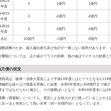
令和14
0
1億円
1億円
年度
令和15
0
4億円
4億円
年度
令和16
0
4億円
4億円
年度
合計
10億円
-1億円
8億円
端数調整のため、歳入歳出差引及び合計が一致しない箇所があります。
影響額については、正の値がプラスの効果、負の値はマイナスの効果と
地方債の状況
債残高は、阪神・淡路大震災により平成13年度にはピークとなる1,11
積極的な繰り上げ償還を実施した結果、令和5年度末に458億円まで減少
度まではなだらかに減少し、その後横ばいとなり、令和16年度末には26
債費（償還額）についても、震災による借入がまだ残っていることや上記
と比べると依然として高い水準（30～50億円台）となっています。