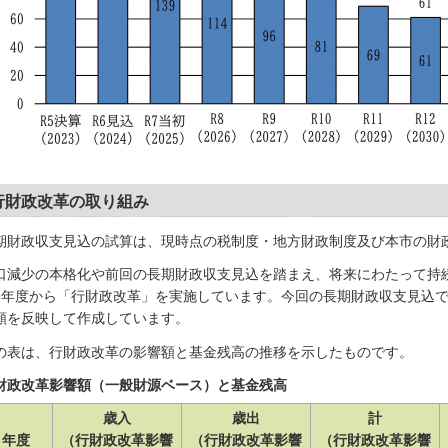
行財政改革の取り組み
期財政収支見込の試算は、現時点の税制度・地方財政制度及び本市の財
口減少の本格化や前回の長期財政収支見込を踏まえ、将来にわたって持
3年度から「行財政改革」を実施しています。今回の長期財政収支見込
額を反映して作成しています。
の表は、行財政改革の影響額と基金残高の推移を示したものです。
財政改革影響額（一般財源ベース）と基金残高
歳入
歳出
計
年度
（行財政改革影響
（行財政改革影響
（行財政改革影響