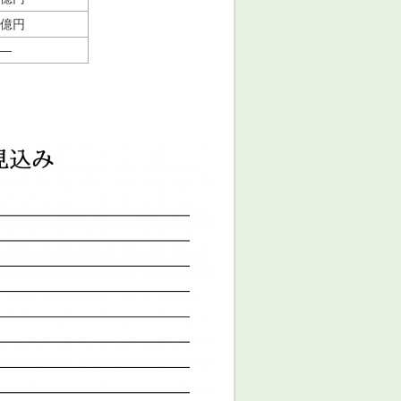
9億円
―
）