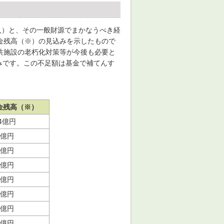
入）と、その一般財源でまかなうべき経
金残高（※）の見込みを示したもので
共施設の老朽化対策等が今後も必要と
込みです。この不足額は基金で補てんす
金残高（※）
14億円
6億円
1億円
9億円
1億円
2億円
7億円
2億円