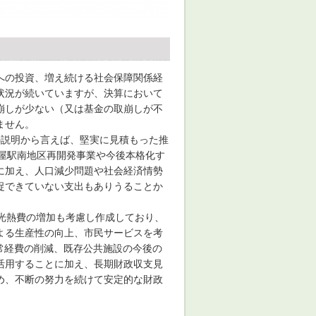
への投資、増え続ける社会保障関係経
状況が続いていますが、決算において
崩しが少ない（又は基金の取崩しが不
ません。
の説明から言えば、堅実に見積もった推
屋駅南地区再開発事業や今後本格化す
に加え、人口減少問題や社会経済情勢
捉できていない支出もありうることか
光熱費の増加も考慮し作成しており、
よる生産性の向上、市民サービスを考
常経費の削減、既存公共施設の今後の
活用することに加え、長期財政収支見
め、不断の努力を続けて安定的な財政