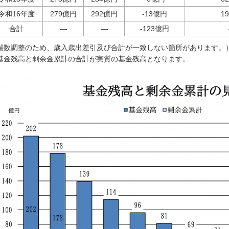
令和16年度
279億円
292億円
-13億円
1
合計
―
―
-123億円
端数調整のため、歳入歳出差引及び合計が一致しない箇所があります。
基金残高と剰余金累計の合計が実質の基金残高となります。