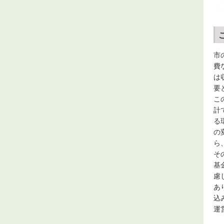
市
費
は
要
こ
計
る
の
ら
そ
基
慮
あ
込
運