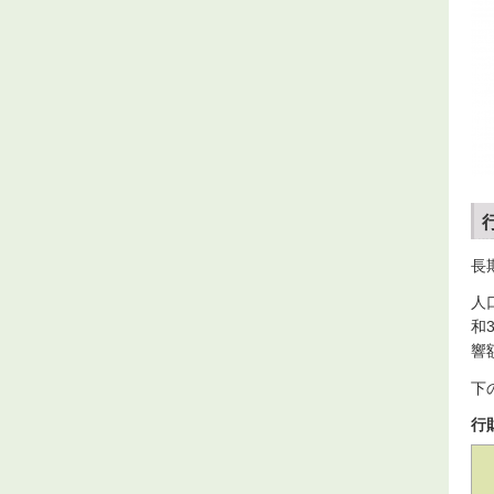
長
人
和
響
下
行