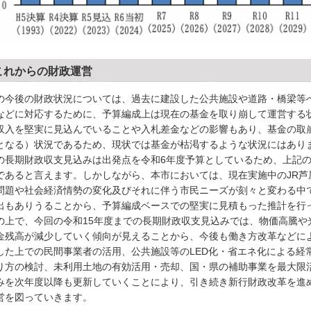
これからの財政運営
の今後の財政状況については、過去に建設した公共施設や道路・橋梁等
などに対応するために、予算編成上は現在の基金を取り崩して運営する
収入を堅実に見込んでいることや入札差金などの影響もあり、基金の取
となる）状況であるため、現状では基金が枯渇するような状況にはあり
の長期財政収支見込みは出発点を令和6年度予算としているため、上記
であると言えます。しかしながら、本市においては、現在実施中のJR芦
問題や社会経済情勢の変化及びそれに伴う市民ニーズが刻々と変わる中
出もありうることから、予算編成ベースでの堅実に見積もった推計を行
の上で、今回の令和15年度までの長期財政収支見込みでは、物価高騰や
金残高が減少していく傾向が見えることから、今後も働き方改革などに
した上での民間事業者の活用、公共施設等のLED化・省エネ化による経
り方の検討、未利用土地の有効活用・売却、国・県の補助事業を最大限
みを次年度以降も更新していくことにより、引き続き新行財政改革を進
営を図っていきます。