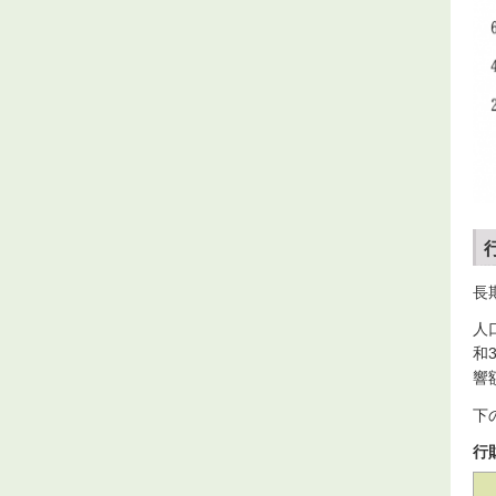
長
人
和
響
下
行