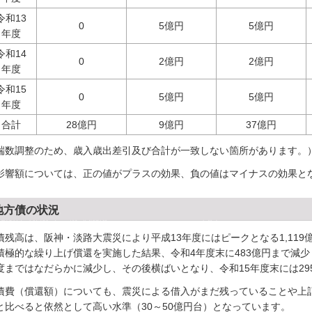
令和13
0
5億円
5億円
年度
令和14
0
2億円
2億円
年度
令和15
0
5億円
5億円
年度
合計
28億円
9億円
37億円
端数調整のため、歳入歳出差引及び合計が一致しない箇所があります。
影響額については、正の値がプラスの効果、負の値はマイナスの効果と
地方債の状況
債残高は、阪神・淡路大震災により平成13年度にはピークとなる1,11
積極的な繰り上げ償還を実施した結果、令和4年度末に483億円まで減少
度まではなだらかに減少し、その後横ばいとなり、令和15年度末には29
債費（償還額）についても、震災による借入がまだ残っていることや上記
と比べると依然として高い水準（30～50億円台）となっています。