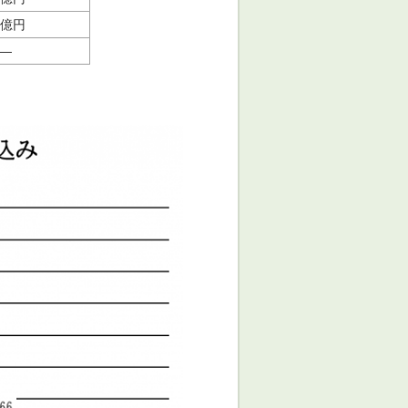
2億円
―
）