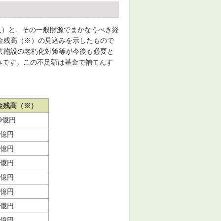
入）と、その一般財源でまかなうべき経
金残高（※）の見込みを示したもので
共施設の老朽化対策等が今後も必要と
込みです。この不足額は基金で補てんす
金残高（※）
09億円
3億円
4億円
2億円
8億円
6億円
1億円
6億円