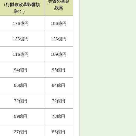
実質の基金
（行財政改革影響額
残高
除く）
176億円
186億円
136億円
126億円
116億円
109億円
94億円
93億円
85億円
84億円
72億円
72億円
59億円
78億円
37億円
66億円