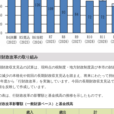
行財政改革の取り組み
期財政収支見込の試算は、現時点の税制度・地方財政制度及び本市の財
口減少の本格化や前回の長期財政収支見込を踏まえ、将来にわたって持
3年度から「行財政改革」を実施しています。今回の長期財政収支見込
額を反映して作成しています。
の表は、行財政改革の影響額と基金残高の推移を示したものです。
財政改革影響額（一般財源ベース）と基金残高
歳入
歳出
計