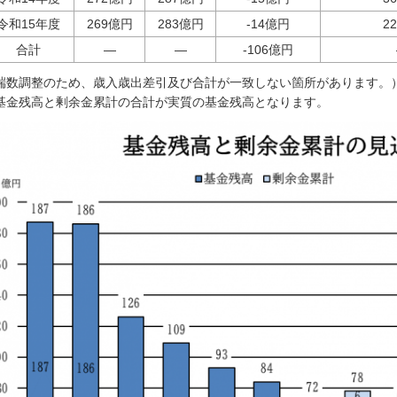
令和15年度
269億円
283億円
-14億円
2
合計
―
―
-106億円
端数調整のため、歳入歳出差引及び合計が一致しない箇所があります。
基金残高と剰余金累計の合計が実質の基金残高となります。