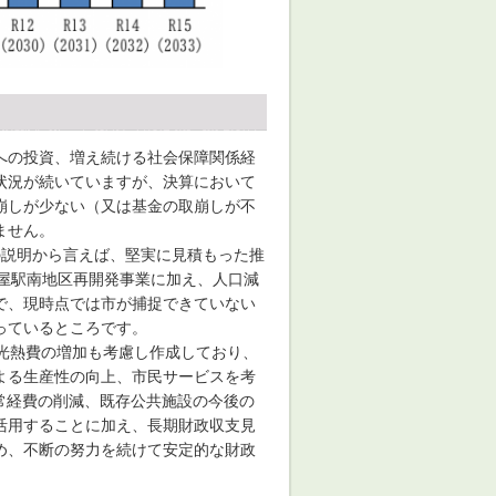
への投資、増え続ける社会保障関係経
状況が続いていますが、決算において
崩しが少ない（又は基金の取崩しが不
ません。
の説明から言えば、堅実に見積もった推
屋駅南地区再開発事業に加え、人口減
で、現時点では市が捕捉できていない
っているところです。
光熱費の増加も考慮し作成しており、
よる生産性の向上、市民サービスを考
常経費の削減、既存公共施設の今後の
活用することに加え、長期財政収支見
め、不断の努力を続けて安定的な財政