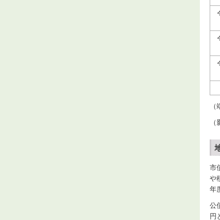
（
（
市
や
年
公
円