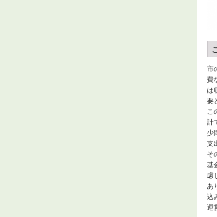
市
費
は
要
こ
計
少
支
そ
基
慮
あ
込
運