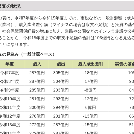
収支の状況
の表は、令和7年度から令和15年度までの、市税などの一般財源額（歳
（歳出）、歳入歳出差引額（マイナスの場合は収支不足額）と実質の基
。社会保障関係経費の増加に加え、道路や公園などのインフラ施設や公
ることから、令和15年度までの収支不足額の合計は106億円となる見
ことになります。
支の見込み（一般財源ベース）
年度
歳入
歳出
歳入歳出差引
実質の基
令和7年度
287億円
305億円
-18億円
1
令和8年度
287億円
304億円
-17億円
9
令和9年度
285億円
293億円
-8億円
8
令和10年度
281億円
293億円
-12億円
7
令和11年度
300億円
294億円
6億円
7
令和12年度
278億円
291億円
-13億円
6
令和13年度
272億円
287億円
-15億円
5
令和14年度
272億円
287億円
-15億円
3