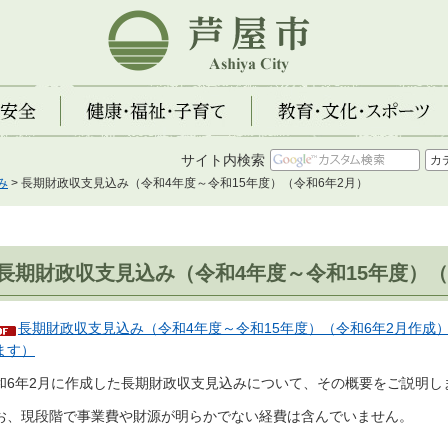
芦屋市
全
健康・福祉・子育て
教育・文化・スポーツ
サイト内検索
み
> 長期財政収支見込み（令和4年度～令和15年度）（令和6年2月）
長期財政収支見込み（令和4年度～令和15年度）（
長期財政収支見込み（令和4年度～令和15年度）（令和6年2月作成）（
ます）
和6年2月に作成した長期財政収支見込みについて、その概要をご説明し
お、現段階で事業費や財源が明らかでない経費は含んでいません。