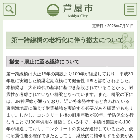
検索
メニ
芦屋市
ュー
更新日：2026年7月31日
第一跨線橋の老朽化に伴う撤去について
撤去・廃止に至る経緯について
第一跨線橋は大正15年の架設より100年が経過しており、平成30
年度に実施した橋梁定期点検にて健全性Ⅲ※と診断されました。
本橋梁は、大正時代の基準に基づき架設されていることから、耐
震性が考慮されていない橋梁となっています。また、橋梁の下に
は、JR神戸線が通っており、近い将来発生すると言われている
東南海地震に備えて耐震補強を実施する必要がある橋梁でもあり
ます。しかし、コンクリート橋の耐用年数が60年、予防保全を行
なうことで100年供用を目指している中で、本橋は架設から100
年が経過しており、コンクリートの劣化が進行しているため、仮
に耐震性能を確保できたとしても、継続的に補修をする必要があ