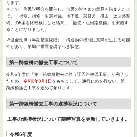
ります。
そこで、住民説明会を開催し、市民の皆さまの意見も踏まえた上
で、「補修、補修・耐震補強、地下道、架替え、撤去・迂回路整
備」の5案を比較検討した結果、「撤去・迂回路整備」を実施す
ることになりました。
※健全性Ⅲ（早期措置段階）：構造物の機能に支障が生じる可能
性があり、早期に措置を講ずべき状態。
第一跨線橋の撤去工事について
令和5年度に「第一跨線橋撤去に伴う迂回路整備工事」が完了し
たため、
令和6年8月1日
をもちまして、通行止めを行ない、第一
跨線橋撤去工事を進めて参ります。
第一跨線橋撤去工事の進捗状況について
工事の進捗状況について随時写真を更新していきます。
令和6年度