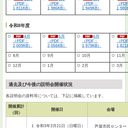
（PDF：
（PDF：
（PDF：
（PD
1,811KB）
1,986KB）
1,949KB）
1,98
令和8年度
4月
5月
6月
（PDF：
（PDF：
（PDF：
（PD
2,009KB）
2,056KB）
1,979KB）
1,82
8月
9月
10月
11月
12月
1月
2月
3月
過去及び今後の説明会開催状況
各説明会の資料等については、下記に掲載しています。
開催累計
開催日
会場
（回）
令和3年3月21日（日曜日）
芦屋市民センター