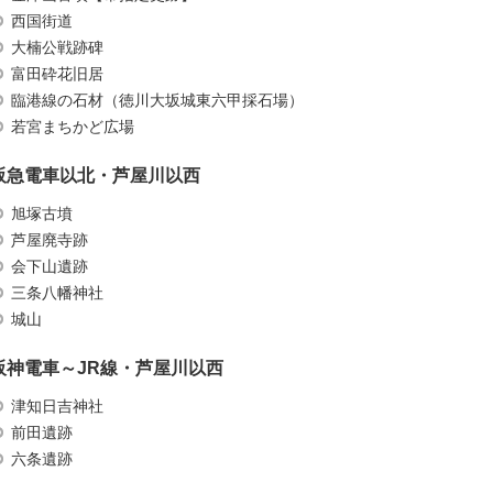
西国街道
大楠公戦跡碑
富田砕花旧居
臨港線の石材（徳川大坂城東六甲採石場）
若宮まちかど広場
阪急電車以北・芦屋川以西
旭塚古墳
芦屋廃寺跡
会下山遺跡
三条八幡神社
城山
阪神電車～JR線・芦屋川以西
津知日吉神社
前田遺跡
六条遺跡