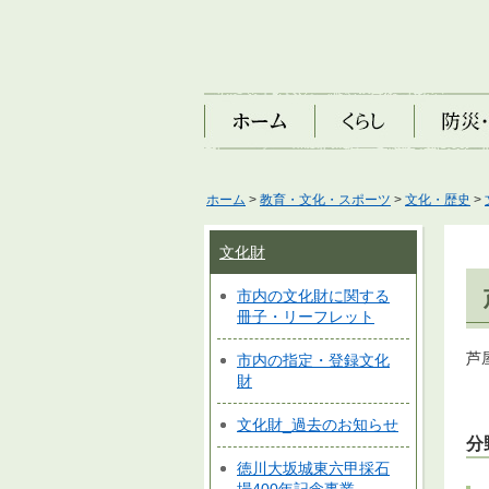
ホーム
くらし
防災・安
ホーム
>
教育・文化・スポーツ
>
文化・歴史
>
文化財
市内の文化財に関する
冊子・リーフレット
芦
市内の指定・登録文化
財
文化財_過去のお知らせ
分
徳川大坂城東六甲採石