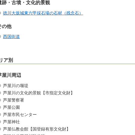
遺跡・古墳・文化的景観
徳川大坂城東六甲採石場の石材（残念石）
その他
西国街道
リア別
芦屋川周辺
芦屋川の堰堤
芦屋川の文化的景観【市指定文化財】
芦屋警察署
芦屋公園
芦屋市民センター
芦屋神社
芦屋仏教会館【国登録有形文化財】