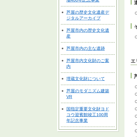
場400年記念事業
芦屋の歴史文化遺産デ
ジタルアーカイブ
芦屋市内の歴史文化遺
産
芦屋市内の主な遺跡
芦屋市内文化財のご案
エ
内
埋蔵文化財について
芦屋のモダニズム建築
VR
国指定重要文化財ヨド
コウ迎賓館竣工100周
年記念事業