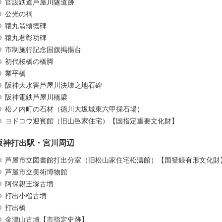
官設鉄道芦屋川隧道跡
公光の祠
猿丸翁頌徳碑
猿丸君彰功碑
市制施行記念国旗掲揚台
初代桜橋の橋脚
業平橋
阪神大水害芦屋川決壊之地石碑
阪神電鉄芦屋川橋梁
松ノ内町の石材（徳川大坂城東六甲採石場）
ヨドコウ迎賓館（旧山邑家住宅）【国指定重要文化財】
阪神打出駅・宮川周辺
芦屋市立図書館打出分室（旧松山家住宅松濤館）【国登録有形文化財
芦屋市立美術博物館
阿保親王塚古墳
打出小槌古墳
打出橋
金津山古墳【市指定史跡】