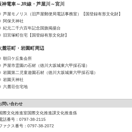
阪神電車～JR線・芦屋川～宮川
芦屋モノリス（旧芦屋郵便局電話事務室）【国登録有形文化財】
阿保天神社
紀元二千六百年記念国旗掲揚台
旧宮塚町住宅【国登録有形文化財】
六麓荘町・岩園町周辺
朝日ケ丘集会所
芦屋市霊園の石材（徳川大坂城東六甲採石場）
岩園第二児童遊園石材（徳川大坂城東六甲採石場）
岩園天神社
六麓荘住宅地
お問い合わせ
国際文化推進室国際文化推進課文化推進係
電話番号：0797-38-2115
ファクス番号：0797-38-2072