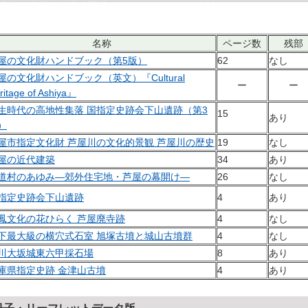
名称
ページ数
残部
屋の文化財ハンドブック（第5版）
62
なし
屋の文化財ハンドブック（英文）『Cultural
ー
ー
ritage of Ashiya』
生時代の高地性集落 国指定史跡会下山遺跡（第3
15
あり
）
屋市指定文化財 芦屋川の文化的景観 芦屋川の歴史
19
なし
屋の近代建築
34
あり
道村のあゆみ―郊外住宅地・芦屋の幕開け―
26
なし
指定史跡会下山遺跡
4
あり
鳳文化の花ひらく 芦屋廃寺跡
4
なし
下最大級の横穴式石室 旭塚古墳と城山古墳群
4
なし
川大坂城東六甲採石場
8
あり
庫県指定史跡 金津山古墳
4
あり