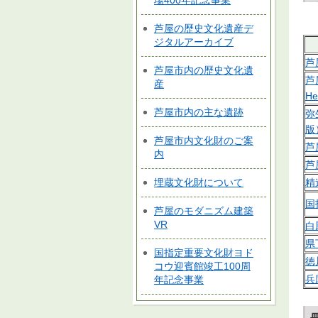
場400年記念事業
芦屋の歴史文化遺産デ
ジタルアーカイブ
芦
芦屋市内の歴史文化遺
芦
産
He
芦屋市内の主な遺跡
弥
版
芦屋市内文化財のご案
芦
内
芦
精
埋蔵文化財について
国
芦屋のモダニズム建築
VR
白
県
国指定重要文化財ヨド
徳
コウ迎賓館竣工100周
兵
年記念事業