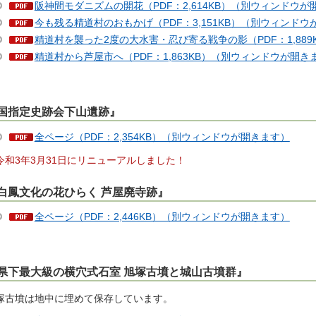
阪神間モダニズムの開花（PDF：2,614KB）（別ウィンドウが
今も残る精道村のおもかげ（PDF：3,151KB）（別ウィンドウ
精道村を襲った2度の大水害・忍び寄る戦争の影（PDF：1,88
精道村から芦屋市へ（PDF：1,863KB）（別ウィンドウが開き
国指定史跡会下山遺跡』
全ページ（PDF：2,354KB）（別ウィンドウが開きます）
令和3年3月31日にリニューアルしました！
白鳳文化の花ひらく 芦屋廃寺跡』
全ページ（PDF：2,446KB）（別ウィンドウが開きます）
県下最大級の横穴式石室 旭塚古墳と城山古墳群』
塚古墳は地中に埋めて保存しています。