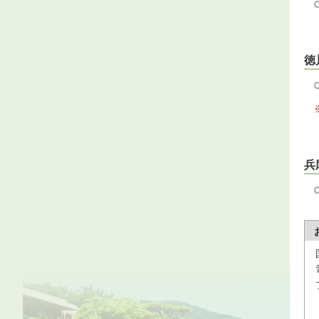
徳
※
兵