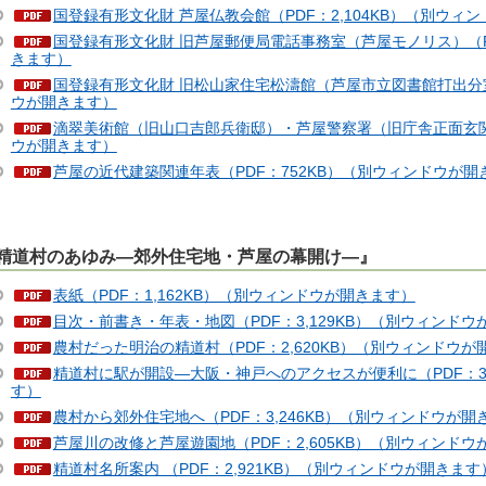
国登録有形文化財 芦屋仏教会館（PDF：2,104KB）（別ウィ
国登録有形文化財 旧芦屋郵便局電話事務室（芦屋モノリス）（PD
きます）
国登録有形文化財 旧松山家住宅松濤館（芦屋市立図書館打出分室）
ウが開きます）
滴翠美術館（旧山口吉郎兵衛邸）・芦屋警察署（旧庁舎正面玄関）（
ウが開きます）
芦屋の近代建築関連年表（PDF：752KB）（別ウィンドウが開
精道村のあゆみ―郊外住宅地・芦屋の幕開け―』
表紙（PDF：1,162KB）（別ウィンドウが開きます）
目次・前書き・年表・地図（PDF：3,129KB）（別ウィンドウ
農村だった明治の精道村（PDF：2,620KB）（別ウィンドウが
精道村に駅が開設―大阪・神戸へのアクセスが便利に（PDF：3,
す）
農村から郊外住宅地へ（PDF：3,246KB）（別ウィンドウが開
芦屋川の改修と芦屋遊園地（PDF：2,605KB）（別ウィンドウ
精道村名所案内 （PDF：2,921KB）（別ウィンドウが開きます