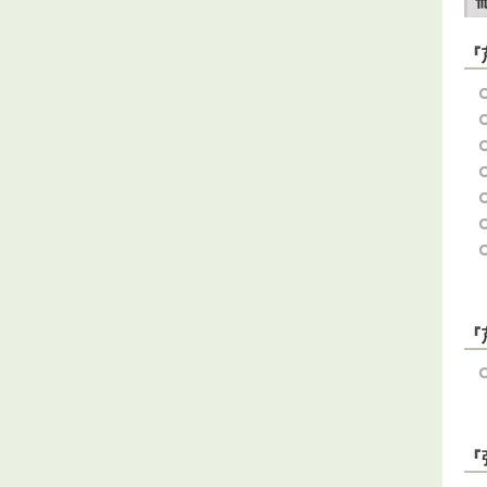
『
『
『