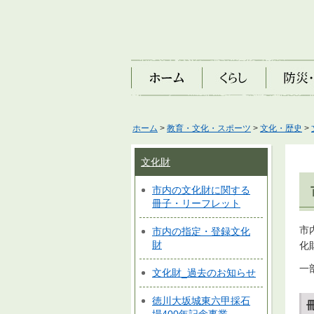
ホーム
くらし
防災・安
ホーム
>
教育・文化・スポーツ
>
文化・歴史
>
文化財
市内の文化財に関する
冊子・リーフレット
市
市内の指定・登録文化
財
化
一
文化財_過去のお知らせ
徳川大坂城東六甲採石