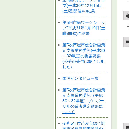
第4回市民ワークショッ
プ(平成30年12月15日
(土曜)開催)の結果
第5回市民ワークショッ
プ(平成31年1月19日(土
曜)開催)の結果
第5次芦屋市総合計画策
定支援業務委託(平成30
～32年度)の提案募集
(公募の受付は終了しま
した)
団体インタビュー集
第5次芦屋市総合計画策
定支援業務委託（平成
30～32年度）プロポー
ザルの業者選定結果に
ついて
令和5年度芦屋市総合計
画市民意識調査業務委