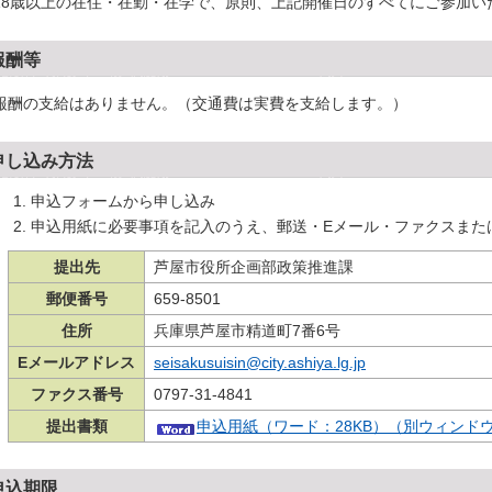
18歳以上の在住・在勤・在学で、原則、上記開催日のすべてにご参加い
報酬等
報酬の支給はありません。（交通費は実費を支給します。）
申し込み方法
申込フォームから申し込み
申込用紙に必要事項を記入のうえ、郵送・Eメール・ファクスまた
提出先
芦屋市役所企画部政策推進課
郵便番号
659-8501
住所
兵庫県芦屋市精道町7番6号
Eメールアドレス
seisakusuisin@city.ashiya.lg.jp
ファクス番号
0797-31-4841
提出書類
申込用紙（ワード：28KB）（別ウィンド
申込期限