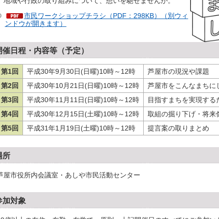
、地域や行政の取り組みについて、想いを馳せませんか。
市民ワークショップチラシ（PDF：298KB）（別ウィ
ンドウが開きます）
開催日程・内容等（予定）
第1回
平成30年9月30日(日曜)10時～12時
芦屋市の現況や課題
第2回
平成30年10月21日(日曜)10時～12時
芦屋市をこんなまちに
第3回
平成30年11月11日(日曜)10時～12時
目指すまちを実現する
第4回
平成30年12月15日(土曜)10時～12時
取組の掘り下げ・将来
第5回
平成31年1月19日(土曜)10時～12時
提言案の取りまとめ
場所
芦屋市役所内会議室・あしや市民活動センター
参加対象