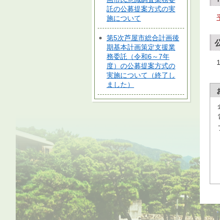
託の公募提案方式の実
施について
第5次芦屋市総合計画後
期基本計画策定支援業
務委託（令和6～7年
度）の公募提案方式の
実施について（終了し
ました）