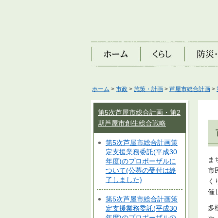
ホーム
くらし
防災・安
ホーム
>
市政
>
施策・計画
>
芦屋市総合計画
>
第5次芦屋市総合計画・第2
期芦屋市創生総合戦略
第5次芦屋市総合計画策
定支援業務委託(平成30
ま
年度)のプロポーザルに
市
ついて(公募の受付は終
了しました)
く
催
第5次芦屋市総合計画策
多
定支援業務委託(平成30
年度)のプロポーザルの