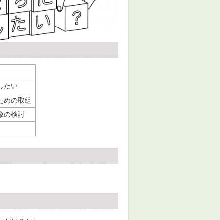
したい
ための取組
像の検討