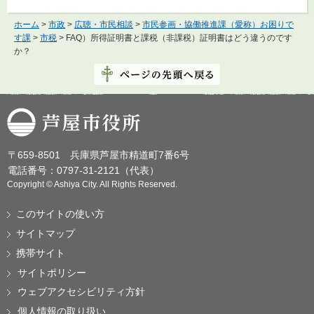
ホーム
>
市政
>
広聴・市民相談
>
市民参画・協働推進課（愛称）お困りで
す課
>
市税
> FAQ）所得証明書と課税（非課税）証明書はどう違うのです
か？
芦屋市役所
〒659-8501 兵庫県芦屋市精道町7番6号
電話番号：0797-31-2121（代表）
Copyright © Ashiya City. All Rights Reserved.
このサイトの使い方
サイトマップ
携帯サイト
サイトポリシー
ウェブアクセシビリティ方針
個人情報の取り扱い