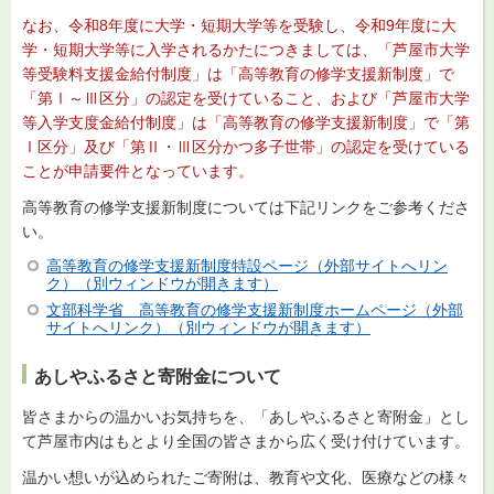
なお、令和8年度に大学・短期大学等を受験し、令和9年度に大
学・短期大学等に入学されるかたにつきましては、「芦屋市大学
等受験料支援金給付制度」は「高等教育の修学支援新制度」で
「第Ⅰ～Ⅲ区分」の認定を受けていること、および「芦屋市大学
等入学支度金給付制度」は「高等教育の修学支援新制度」で「第
Ⅰ区分」及び「第Ⅱ・Ⅲ区分かつ多子世帯」の認定を受けている
ことが申請要件となっています。
高等教育の修学支援新制度については下記リンクをご参考くださ
い。
高等教育の修学支援新制度特設ページ（外部サイトへリン
ク）（別ウィンドウが開きます）
文部科学省 高等教育の修学支援新制度ホームページ（外部
サイトへリンク）（別ウィンドウが開きます）
あしやふるさと寄附金について
皆さまからの温かいお気持ちを、「あしやふるさと寄附金」とし
て芦屋市内はもとより全国の皆さまから広く受け付けています。
温かい想いが込められたご寄附は、教育や文化、医療などの様々