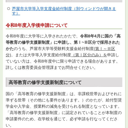
芦屋市大学等入学支度金給付制度（別ウィンドウが開きま
す）
令和8年度入学後申請について
令和8年度に大学等に入学されたかたで、
令和8年4月に国の「高
等教育の修学支援新制度」に申請し、第Ⅰ~Ⅲ区分で採用された
かた
のうち、芦屋市大学等受験料支援金給付制度
(第Ⅰ～Ⅲ区
分)
、または大学等入学支度給付制度
（第Ⅰ区分のみ）を
申請し
ていない方は、令和8年度中に限り申請できる場合があります。
詳しくは教育委員会管理課までお問合せください。
高等教育の修学支援新制度について
国の「高等教育の修学支援新制度」は、非課税世帯およびそれに
準ずる世帯（その他にも要件があります。）のかたが、給付型奨
学金や入学金、授業料の減免を受けられる制度となっています。
「高等教育の修学支援新制度」に認定されていることが本制度の
申請要件のため、在学校を通じて、必ず申請を行なってくださ
い。