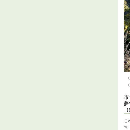
市
夢
【
こ
ち