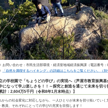
お問い合わせ：市民生活部環境・経済室地域経済振興課（電話番号：0797
「自然を満喫するハイキング」の詳細はこちらをご覧ください。（別
立の学校園で「ちょうどの学び」の実現へ（芦屋市教育振興基
中になって学ぶ楽しさを！！～探究と創造を通じて未来を切り
累計：2,604万5千円（令和8年1月末時点）】
れからの社会変化に対応しながら、一人ひとりが未来を切り拓いていく
・教員、それぞれにとっての学びの充実を目指します！