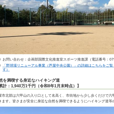
お問い合わせ：企画部国際文化推進室スポーツ推進課（電話番号：0797-
「野球場リニューアル事業（芦屋中央公園）」の詳細はこちらをご覧
す）
然を満喫する身近なハイキング道
累計：1,940万1千円（令和8年1月末時点）】
屋市北部は六甲山の入り口として名高く、市街地から少し歩くだけで六
きます。皆さまが安全に身近な自然を満喫できるようにハイキング道等