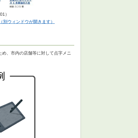
01）
（別ウィンドウが開きます）
ため、市内の店舗等に対して点字メニ