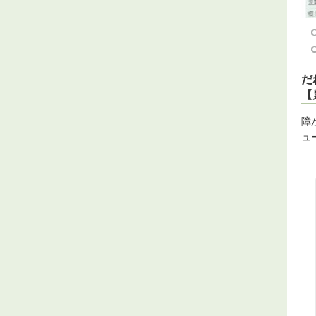
だ
【
障
ュ