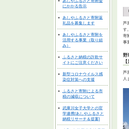
あしやふるさと寄附金
にかかる告示
あしやふるさと寄附返
礼品を募集します
芦
す
あしやふるさと寄附を
寄
活用する事業（取り組
事
み）
野
ふるさと納税の詐欺サ
【
イトにご注意ください
芦
新型コロナウイルス感
人
染症対策への支援
ふるさと寄附による市
税の減収について
武庫川女子大学との官
学連携[あしやふるさと
納税リサーチ＆提案]