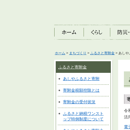
ホーム
くらし
防災・安
ホーム
>
まちづくり
>
ふるさと寄附金
> あし
ふるさと寄附金
あしやふるさと寄附
寄附金税額控除とは
寄附金の受付状況
令
ふるさと納税ワンスト
活
ップ特例制度について
電