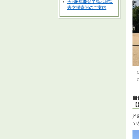
令和6年能登半島地震災
害支援寄附のご案内
自
【
芦
で