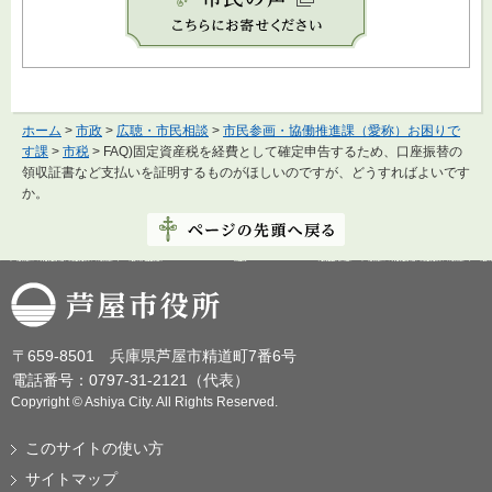
ホーム
>
市政
>
広聴・市民相談
>
市民参画・協働推進課（愛称）お困りで
す課
>
市税
> FAQ)固定資産税を経費として確定申告するため、口座振替の
領収証書など支払いを証明するものがほしいのですが、どうすればよいです
か。
芦屋市役所
〒659-8501 兵庫県芦屋市精道町7番6号
電話番号：0797-31-2121（代表）
Copyright © Ashiya City. All Rights Reserved.
このサイトの使い方
サイトマップ