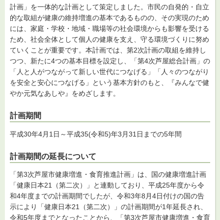
計画」を一体的な計画として策定しました。市民の自発的・自立
的な取組が健康の維持増進の基本であるものの、その実現のため
には、家庭・学校・地域・職場等の社会環境からも影響を受ける
ため、社会全体として個人の健康を支え、守る環境づくりに努め
ていくことが重要です。本計画では、第2次計画の取組を維持し
つつ、新たに4つの基本目標を設定し、「第4次芦屋総合計画」の
「人と人がつながって新しい世代につなげる」「人々のつながり
を安全と安心につなげる」という基本方針のもと、『みんなで健
やか元気なあしや』をめざします。
計画期間
平成30年4月1日～平成35(令和5)年3月31日までの5年間
計画期間の延長について
「第3次芦屋市健康増進・食育推進計画」は、国の健康増進計画
「健康日本21（第二次）」と連動しており、平成25年度から令
和4年度までの計画期間でしたが、令和3年8月4日付けの国の告
示により「健康日本21（第二次）」の計画期間が1年延長され、
令和5年度までとなったことから、「第3次芦屋市健康増進・食育